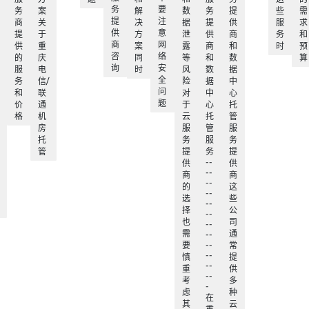
务
要
务
案
解
数
务
提
些
需
提
注
商
关
决
据
提
供
服
求
供
意
提
于
方
泄
供
商
务
和
商
网
供
重
案
露
商
和
时
预
咨
络
的
庆
同
等
和
数
算
询
安
服
电
时
风
数
据
全
务
信/
险
据
中
问
和
联
对
中
心
题
价
通
于
心
托
格
机
云
托
管
房
服
管
服
托
务
服
务
管
提
务
提
--
供
供
--
商
商
--
的
这
--
选
些
--
择
公
--
也
司
--
需
通
--
--
要
常
--
慎
提
--
重
供
--
考
多
-
虑
种
在
其
云