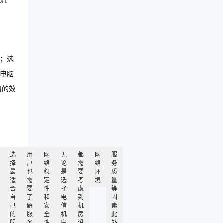
流
；选
电脑
习的效
选
用
网
无
都
网
服
择
户
络
论
需
络
务
最
也
稳
是
要
环
质
适
需
定
选
考
境
量
合
要
性
择
虑
等
自
了
和
电
到
因
己
解
安
信
机
素
的
服
全
机
房
此
服
务
性
房
设
外