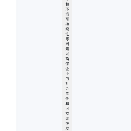
和
环
境
可
持
续
性
等
因
素
以
确
保
企
业
的
社
会
责
任
和
可
持
续
性
发