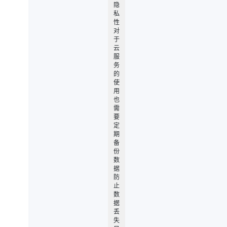
隐
私
性
对
于
云
服
务
的
使
用
也
需
要
定
期
备
份
数
据
防
止
数
据
丢
失