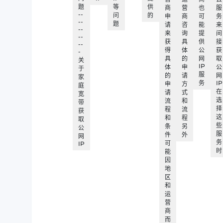
题
等
供
商
营
也
服
--
问
的
申
商
可
务
--
题
请
咨
能
来
--
来
询
提
间
--
获
具
供
接
--
得
体
公
获
-
具
的
网
取
关
IP
体
申
公
于
服
的
请
网
家
务
IP
申
方
庭
在
请
式
宽
选
流
和
带
择
程
流
获
这
和
程
取
些
条
另
公
服
件
外
网
务
可
IP
时
能
因
地
区
和
运
营
商
而