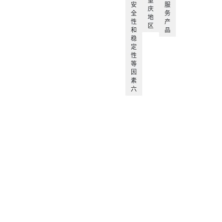
重
安
服
庆
全
务
地
性
产
区
和
品
稳
定
性
等
因
素
六