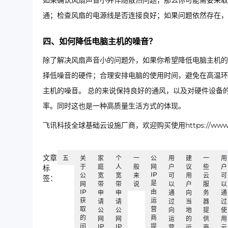
如果确认风扇声音小并伴随散热问题，那么你可能需要采取
通；检查风扇的电源线是否连接良好；如果问题依然存在，
四、如何降低电脑主机的噪音？
除了解决风扇声音小的问题外，如果你希望降低电脑主机的
择低噪音的硬件；合理安排电脑的使用时间，避免在高温环
主机的噪音。 总的来说保持良好的通风，以及对硬件设备
率。同时这也是一种高质量生活方式的体现。
飞讯科技全球基础云设施厂商，欢迎购买使用https://www.ip
文章
五
关
家
个
一
公
用
建
一
用
于
庭
人
般
网
户
议
些
户
标
IP
公
宽
宽
来
可
用
云
可
签：
是
网
带
带
说
以
户
服
以
IP
由
申
申
通
向
务
通
获
运
请
请
过
当
器
过
取
营
公
公
向
地
提
使
的
商
网
网
运
的
供
用
问
IP
IP
提
营
运
商
云