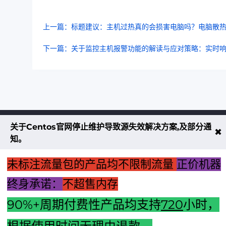
上一篇：标题建议：主机过热真的会损害电脑吗？电脑散
下一篇：关于监控主机报警功能的解读与应对策略：实时
关于Centos官网停止维护导致源失效解决方案,及部分通
不大创造互联致力于以最 “绿色节能” 
✖
知。
低碳排放的贡献者
未标注流量包的产品均不限制流量
正价机器
了解更多
终身承诺：
不超售内存
90%+周期付费性产品均支持
720
小时，
享无忧退款服务