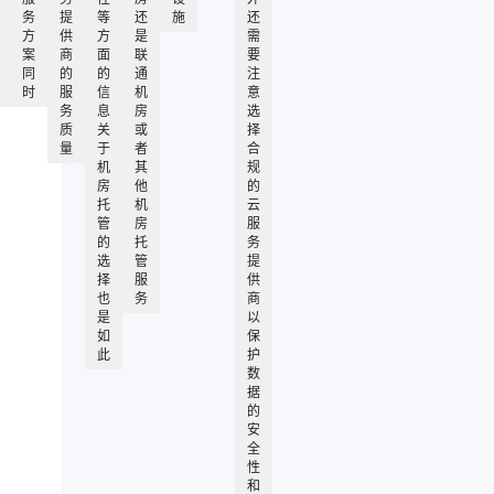
务
提
等
还
施
还
方
供
方
是
需
案
商
面
联
要
同
的
的
通
注
时
服
信
机
意
务
息
房
选
质
关
或
择
量
于
者
合
机
其
规
房
他
的
托
机
云
管
房
服
的
托
务
选
管
提
择
服
供
也
务
商
是
以
如
保
此
护
数
据
的
安
全
性
和