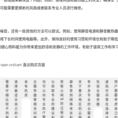
一些措施来解决这个问题。例如，清理风扇和散热器上的灰尘，确保空气
可能需要更换新的风扇或者联系专业人员进行维修。
噪音，还有一些其他的方法可以尝试。例如，使用静音电源和静音散热器
境下长时间使用电脑等。此外，保持良好的使用习惯和环境也有助于降低
的细心照料能为你带来更加舒适和安静的工作环境，有助于提高工作和学
xr.cn/cart 直达购买页面
需
选
自
云
也
以
获
避
关
有
包
虚
用
要
择
有
服
可
获
取
免
于
许
括
拟
户
仔
最
机
务
以
取
公
受
重
多
云
空
需
细
适
房
器
向
专
网
到
庆
专
服
间
要
IP
比
合
等
专
业
网
地
业
务
等
考
的
较
自
相
业
的
络
区
的
器
在
虑
过
不
己
关
的
建
攻
的
云
选
自
IT
程
同
的
问
议
击
云
服
择
己
服
中
服
方
题
和
和
服
务
这
的