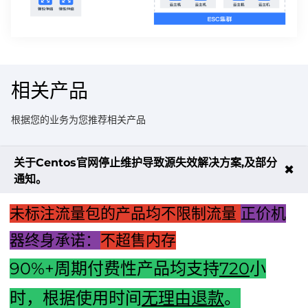
相关产品
根据您的业务为您推荐相关产品
关于Centos官网停止维护导致源失效解决方案,及部分
✖
通知。
更多方案
未标注流量包的产品均不限制流量
正价机
器终身承诺：
不超售内存
90%+周期付费性产品均支持
720
小
电商云解决方案
网站云解决方案
游戏云解决方案
时，根据使用时间
无理由退款
。