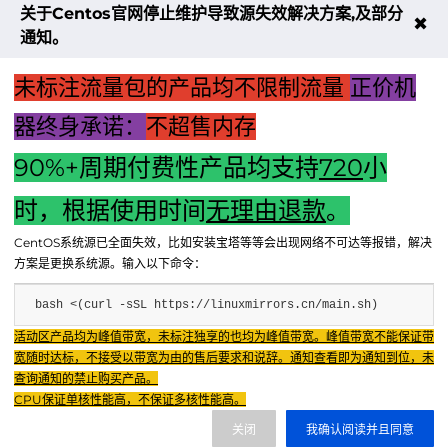
关于Centos官网停止维护导致源失效解决方案,及部分
器
云
✖
服
通知。
务
器
未标注流量包的产品均不限制流量
正价机
可
以
提
器终身承诺：
不超售内存
供
计
90%+周期付费性产品均支持
720
小
算
时，根据使用时间
无理由退款
。
上一篇：万网主机管家服务器验证故障解析与解决方案
CentOS系统源已全面失效，比如安装宝塔等等会出现网络不可达等报错，解决
下一篇：电脑主机开机时风扇静音运行背后的真相及解决建议
方案是更换系统源。输入以下命令：
bash <(curl -sSL https://linuxmirrors.cn/main.sh)
Fenxun Tech 飞讯科技旗下云平台，相关服务主体：
活动区产品均为峰值带宽，未标注独享的也均为峰值带宽。峰值带宽不能保证带
重庆飞讯科技有限公司|中国电信股份有限公司荣昌分公司 提供网络服务
|
宽随时达标，不接受以带宽为由的售后要求和说辞。通知查看即为通知到位，未
重庆飞讯科技有限公司|酷盾 提供CDN服务
查询通知的禁止购买产品。
渝ICP备2024034038号-1
CPU保证单核性能高，不保证多核性能高。
渝公网安备50022602000851号
关闭
我确认阅读并且同意
重庆飞讯科技有限公司
渝ICP证2024034038号 |