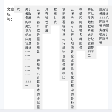
文章
六
关于
云
具
按
快
云
存
并且
应用场
云服
服
有
需
速
服
储
可以
景解析
标
####1.
务器
务
弹
付
部
务
和
灵活
签：
网站托
的相
器
性
费
署
器
网
地根
管 云服
关知
介
扩
等
可
络
据用
务器常
识介
绍
展
特
以
等
户需
被用于
绍与
云
点
更
多
求进
网站托
应用
服
与
好
种
行配
管
场景
务
传
地
服
置和
解析
器
统
满
务
调整
----
###
是
物
足
----
二
一
理
企
----
种
服
业
----
基
务
在
----
于
器
信
----
云
相
息
----
计
比
化
---
###
算
过
一
技
程
术
中
的
的
虚
各
拟
种
服
需
务
求