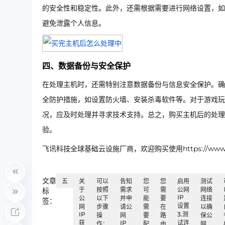
的安全性和稳定性。此外，还需根据需要进行网络设置，如
避免泄露个人信息。
四、数据备份与安全保护
在处理主机时，还需特别注意数据备份与信息安全保护。确
全防护措施，如设置防火墙、安装杀毒软件等。对于游戏玩
况，应及时处理并寻求技术支持。总之，购买主机后的处理
验。
飞讯科技全球基础云设施厂商，欢迎购买使用https://www.ip
文章
五
关
可以
告知
您
您
启用
测试
于
按照
需求
可
需
公网
网络
标
IP
公
以下
并申
能
要
连接
签：
设置
网
步骤
请公
需
在
以确
IP
3.测
操
网
要
路
保公
获
IP
试连
作：
配
由
网