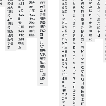
###
署应
IP
房
的机
公网
服务
相
询
处
关于
IP
用：
遵
房托
器分
关
您
理
云服
3.服
在服
循
管服
配公
信
的
和
务器
务器
务器
以
务
网
息
网
利
和特
配
上部
IP
上
2.申
以
络
用
殊云
置：
署您
您只
步
请服
证
服
您
服务
在服
的应
需在
骤
务：
明
务
的
的公
务器
用或
云服
和
联系
您
提
主
网
上配
服务
务平
建
机房
的
供
机
IP
置网
台的
议
服务
身
商
获
络设
相关
*
提供
份
取：
置
设置
确
商
和
如果
中查
保
需
您使
看和
了
求
用的
管理
*
解
是云
您的
公
并
服务
公网
网
遵
器
IP
IP
守
（如
###
的
当
创梦
注意
使
地
云
事
用
网
项：
可
络
*在
能
使
申请
需
用
公网
要
法
IP
额
律