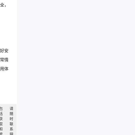
全，
好安
常情
用体
包
请
括
随
获
时
取
联
和
系
管
网