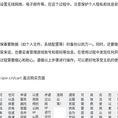
设置无线网络、电子邮件等。在这个过程中，注意保护个人隐私和信息安
保重要数据（如个人文件、系统配置等）的备份以防万一。同时，还要做
家来说，也要妥善管理游戏账号和密码等信息。在使用过程中发现任何异
过程需要细心和耐心。遵循以上步骤进行操作，可以更好地享受主机的使
xr.cn/cart 直达购买页面
可
也可
申请
以使
并通
洛雨
通常
可
具
合
您
以
以选
服务
用获
过公
云
云服
能
体
法
可
是
择重
器托
得的
网
等）
务提
需
费
使
以
IP
自
庆电
管服
公网
供商
要
用
用
更
IP
进行
有
信或
务并
会为
提
请
公
好
4.部
访问
机
联通
获取
您的
供
咨
网
地