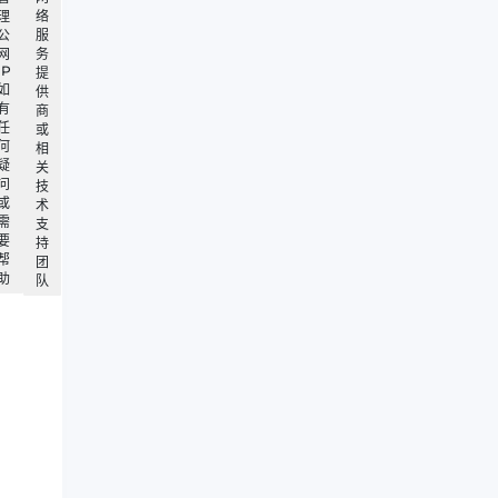
理
络
公
服
网
务
IP
提
如
供
有
商
任
或
何
相
疑
关
问
技
或
术
需
支
要
持
帮
团
助
队