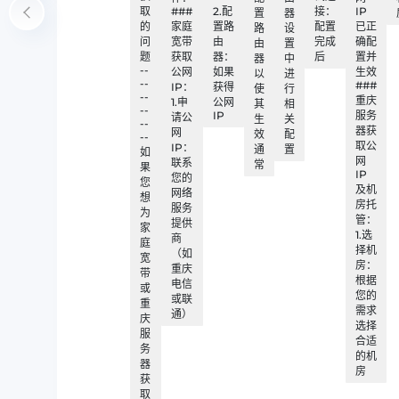
取
###
2.配
接：
IP
置
器
的
家庭
置路
配置
已正
路
设
问
宽带
由
完成
确配
由
置
题
获取
器：
后
置并
器
中
--
公网
如果
生效
以
进
--
###
IP：
获得
使
行
--
重庆
1.申
公网
其
相
--
IP
服务
请公
生
关
--
器获
网
效
配
--
取公
IP：
通
置
如
网
联系
常
果
IP
您的
您
及机
网络
想
房托
服务
为
管：
提供
家
1.选
商
庭
择机
（如
宽
房：
重庆
带
根据
电信
或
您的
或联
重
需求
通）
庆
选择
服
合适
务
的机
器
房
获
取