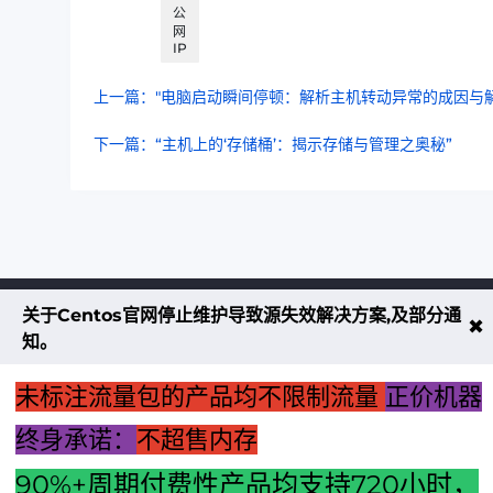
公
网
IP
上一篇："电脑启动瞬间停顿：解析主机转动异常的成因与解
下一篇：“主机上的‘存储桶’：揭示存储与管理之奥秘”
关于Centos官网停止维护导致源失效解决方案,及部分通
不大创造互联致力于以最 “绿色节能” 
✖
知。
低碳排放的贡献者
未标注流量包的产品均不限制流量
正价机器
了解更多
终身承诺：
不超售内存
90%+周期付费性产品均支持
720
小时，