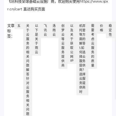
飞讯科技全球基础云设施厂商，欢迎购买使用https://www.ipx
r.cn/cart 直达购买页面
文章
五
关
以
飞
洛
创
以
机房
需
价
稳
于
下
讯
雨
梦
及
托管
要
格
定
标
云
是
云
云
云
关
等方
考
性
签：
服
关
等
于
面的
虑
务
于
云
获
解答
云
的
雨
服
取
1.如
服
相
云
务
公
何选
务
关
提
网
择云
的
IP
问
供
服务
质
题
商
提供
量
解
商？
答
选择
针
云服
对
务提
云
供商
服
时
务
相
关
问
题