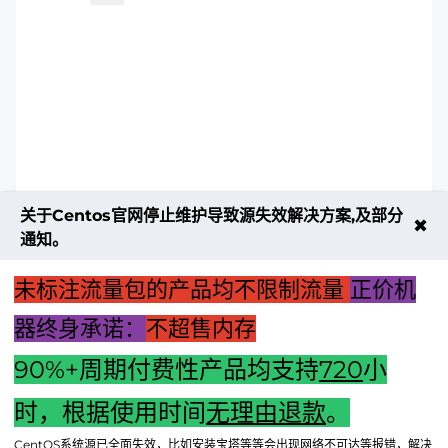
关于Centos官网停止维护导致源失效解决方案,及部分
✖
通知。
未标注流量包的产品均不限制流量
正价机
器终身承诺：
不超售内存
90%+周期付费性产品均支持
720
小
上一篇：电脑主机运转间歇性停顿：原因解析与解决策略
时，根据使用时间
无理由退款
。
下一篇：以下是结合关键词，并且新颖的标题，以突出重点：
CentOS系统源已全面失效，比如安装宝塔等等会出现网络不可达等报错，解决