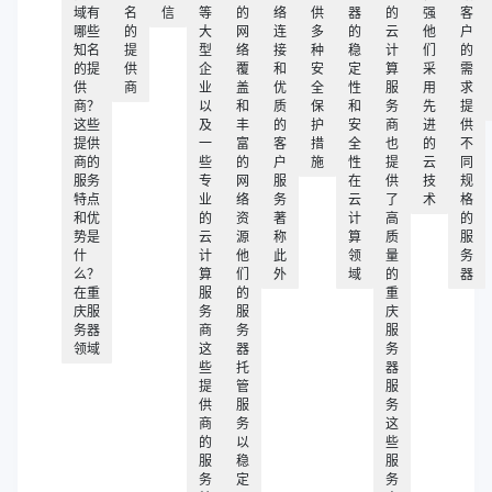
域有
名
信
等
的
络
供
器
的
强
客
哪些
的
大
网
连
多
的
云
他
户
知名
提
型
络
接
种
稳
计
们
的
的提
供
企
覆
和
安
定
算
采
需
供
商
业
盖
优
全
性
服
用
求
商？
以
和
质
保
和
务
先
提
这些
及
丰
的
护
安
商
进
供
提供
一
富
客
措
全
也
的
不
商的
些
的
户
施
性
提
云
同
服务
专
网
服
在
供
技
规
特点
业
络
务
云
了
术
格
和优
的
资
著
计
高
的
势是
云
源
称
算
质
服
什
计
他
此
领
量
务
么？
算
们
外
域
的
器
在重
服
的
重
庆服
务
服
庆
务器
商
务
服
领域
这
器
务
些
托
器
提
管
服
供
服
务
商
务
这
的
以
些
服
稳
服
务
定
务