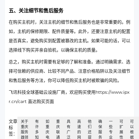
五、关注细节和售后服务
在购买主机时，关注主机的细节和售后服务也是非常重要的。例
如，主机的保修期限、配件质量等。此外，还要注意主机的配置
是否真实，避免购买到配置被篡改的主机。如果可能的话，可以
选择线下购买并亲自验机，以确保主机的质量。
总之，购买主机时需要有足够的了解和准备。通过明确需求、选
择可信赖的供应商、比较不同产品、注意价格陷阱以及关注细节
和售后服务等方法，你可以降低购买主机时被欺骗的风险。
飞讯科技全球基础云设施厂商，欢迎购买使用https://www.ipx
r.cn/cart 直达购买页面
文章
关于
有
如
重
具
高
他
确
一
可
可
重庆
许
重
庆
有
速
们
保
些
扩
以
标
服务
多
庆
联
广
的
还
服
专
展
根
签：
器领
知
电
通
泛
网
提
务
业
性
据