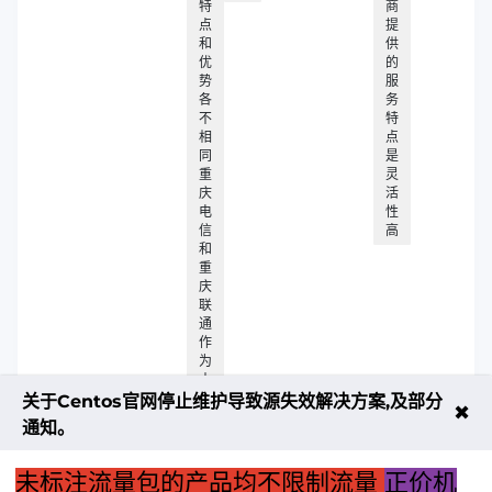
特
商
点
提
和
供
优
的
势
服
各
务
不
特
相
点
同
是
重
灵
庆
活
电
性
信
高
和
重
庆
联
通
作
为
本
地
关于Centos官网停止维护导致源失效解决方案,及部分
✖
的
通知。
主
要
电
未标注流量包的产品均不限制流量
正价机
信