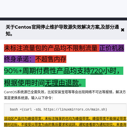
关于Centos官网停止维护导致源失效解决方案,及部分通
不大创造互联致力于以最 “绿色节能” 
✖
知。
低碳排放的贡献者
未标注流量包的产品均不限制流量
正价机器
了解更多
终身承诺：
不超售内存
90%+周期付费性产品均支持
720
小时，
享无忧退款服务
根据使用时间
无理由退款
。
CentOS系统源已全面失效，比如安装宝塔等等会出现网络不可达等报错，解决方
案是更换系统源。输入以下命令：
bash <(curl -sSL https://linuxmirrors.cn/main.sh)
Copyright © 2024 - 2025 FX BD Cloud. All Rights Reserv
Fenxun Tech旗下云平台，相关服务主体：重庆飞讯科技有限公司
活动区产品均为峰值带宽，未标注独享的也均为峰值带宽。峰值带宽不能保证带宽
随时达标，不接受以带宽为由的售后要求和说辞。通知查看即为通知到位，未查询