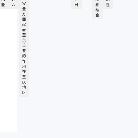
安
能
六
时
相
性
全
结
方
合
面
起
着
至
关
重
要
的
作
用
在
重
庆
地
区