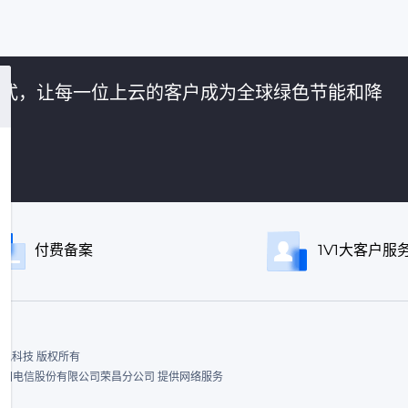
的方式，让每一位上云的客户成为全球绿色节能和降
付费备案
1V1大客户服
ed. 飞讯科技 版权所有
|中国电信股份有限公司荣昌分公司 提供网络服务