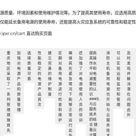
源质量、环境因素和使用维护情况等。为了提高其使用寿命，应选用高质
仅能延长备用电源的使用寿命，还能提高火灾应急系统的可靠性和稳定性
xr.cn/cart 直达购买页面
重
加
选
性
建
定
确
还
提高
消
可
及
庆
强
择
能
立
期
保
加
其操
防
以
时
地
对
质
稳
完
对
其
强
作水
主
实
发
区
电
量
定
善
备
在
了
平和
机
现
现
采
源
可
的
的
用
紧
对
对电
备
远
并
取
产
靠
电
维
电
急
电
源重
用
程
解
了
品
源
护
源
情
源
要性
电
监
决
一
的
产
制
进
况
使
的认
源
控
潜
系
质
品
度
行
下
用
识
也
和
在
###3.
列
量
其
检
能
人
开
管
问
与云
管
管
次
查
够
员
始
理
题
服务
理
理
和
正
的
与
此
技术
措
维
常
培
云
外
的结
施
护
运
训
服
合 随
首
行
务
着云
先
此
技
计算
外
术