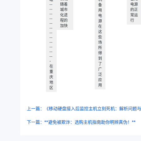
--
随着
电源
备
--
城市
的正
用
--
化进
常运
电
--
程的
行
源
--
加快
在
--
这
--
些
--
--
场
--
所
--
得
--
到
-
了
在
广
重
泛
庆
应
地
用
区
上一篇：《移动硬盘接入后监控主机立刻死机：解析问题
下一篇：**避免被欺诈：选购主机指南助你明辨真伪！**