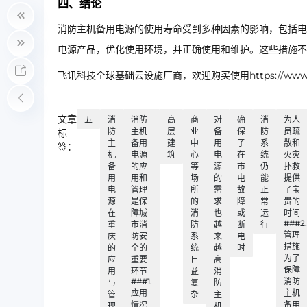
四、结论
消防主机备用电源的使用寿命受到多种因素的影响，包括电
电源产品，优化使用环境，并正确使用和维护。这些措施不
飞讯科技全球基础云设施厂商，欢迎购买使用https://www.ip
文章
五
消
消防
高
商
对
确
消
为人
防
主机
层
业
备
保
防
员疏
标
主
备用
建
中
用
了
系
散和
签：
机
电源
筑
心
电
在
统
火灾
备
的应
等
源
市
仍
扑救
用
用和
场
的
电
能
提供
电
管理
所
需
故
正
了宝
源
是保
的
求
障
常
贵的
在
障城
消
也
或
运
时间
###2.
重
市消
防
越
断
行
管理
庆
防安
系
来
电
措施
的
全的
统
越
时
为了
应
重要
日
高
保障
用
环节
益
消
###1.
消防
与
复
防
应用
主机
管
杂
主
情况
备用
理
机