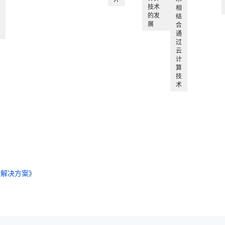
技术
相
的发
结
展
合
通
过
云
计
算
技
术
与解决方案》