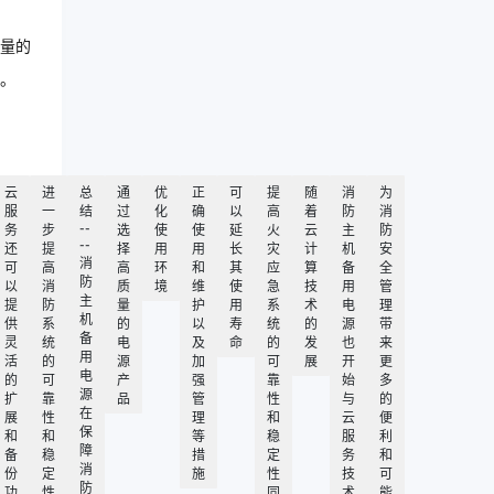
量的
。
云
进
总
通
优
正
可
提
随
消
为
服
一
结
过
化
确
以
高
着
防
消
--
务
步
选
使
使
延
火
云
主
防
--
还
提
择
用
用
长
灾
计
机
安
消
可
高
高
环
和
其
应
算
备
全
防
以
消
质
境
维
使
急
技
用
管
主
提
防
量
护
用
系
术
电
理
机
供
系
的
以
寿
统
的
源
带
备
灵
统
电
及
命
的
发
也
来
用
活
的
源
加
可
展
开
更
电
的
可
产
强
靠
始
多
源
扩
靠
品
管
性
与
的
在
展
性
理
和
云
便
保
和
和
等
稳
服
利
障
备
稳
措
定
务
和
消
份
定
施
性
技
可
防
功
性
同
术
能