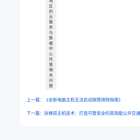
地
区
的
云
服
务
与
数
据
中
心
托
管
相
关
问
题
上一篇：《全新电脑主机无法启动故障排除指南》
下一篇：扶梯双主机技术：打造可靠安全的高效能公共交