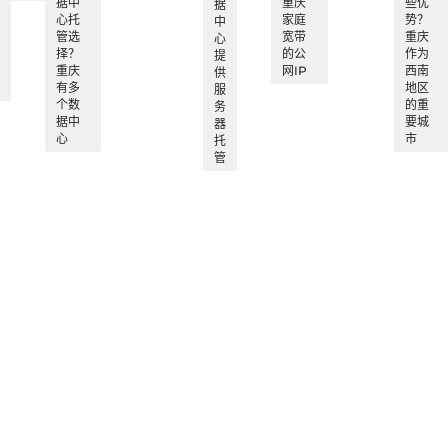
据中
重庆
些优
据
心托
家庭
势？
中
管选
宽带
重庆
心
择？
的公
作为
提
重庆
网IP
西南
供
有多
地区
服
个数
的重
务
据中
要城
器
心
市
托
管