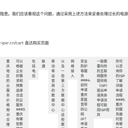
隐患。我们应该重视这个问题，通过采用上述方法来妥善处理过长的电源
xr.cn/cart 直达购买页面
重
可以
包
联
移
以
网
安全
一般需
你可
庆
根据
括
通
动
及
络
防护
要向你
以咨
地
企业
电
等
一
接
等服
的互联
询你
区
的需
信
运
些
入
务
网服务
的ISP
###4.
的
求和
营
第
提供商
了解
如何
云
预算
商
三
（ISP）
详细
申请
服
选择
的
方
提出申
申请
重庆
务
合适
数
数
请具体
流程
家庭
###5.
价
的云
据
据
申请流
宽带
重庆
格
服务
中
中
程可能
###3.
的公
的服
相
心
心
因ISP而
重庆
网
务器
对
这
异
有哪
IP？
托管
合
些
些数
申请
有哪
理
数