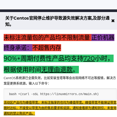
关于Centos官网停止维护导致源失效解决方案,及部分通
不大创造互联致力于以最 “绿色节能” 
✖
知。
低碳排放的贡献者
未标注流量包的产品均不限制流量
正价机器
了解更多
终身承诺：
不超售内存
90%+周期付费性产品均支持
720
小时，
享无忧退款服务
根据使用时间
无理由退款
。
CentOS系统源已全面失效，比如安装宝塔等等会出现网络不可达等报错，解决方
案是更换系统源。输入以下命令：
bash <(curl -sSL https://linuxmirrors.cn/main.sh)
Copyright © 2024 - 2025 FX BD Cloud. All Rights Reserv
Fenxun Tech旗下云平台，相关服务主体：重庆飞讯科技有限公司
活动区产品均为峰值带宽，未标注独享的也均为峰值带宽。峰值带宽不能保证带宽
随时达标，不接受以带宽为由的售后要求和说辞。通知查看即为通知到位，未查询
重庆飞讯科技有限公司
友链：IDC公司
友链：TWTchat智能客服
通知的禁止购买产品。