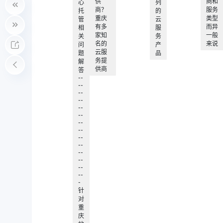
供
商和
心
列
商？
服务
托
的
重庆
类型
管
云
有多
而异
相
服
家知
一般
关
务
名的
来说
问
产
云服
题
品
务提
解
供商
答
--
--
--
--
--
--
--
--
--
--
--
--
--
--
-
针
对
重
庆