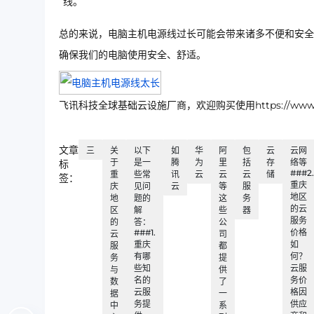
线。
总的来说，电脑主机电源线过长可能会带来诸多不便和安全
确保我们的电脑使用安全、舒适。
飞讯科技全球基础云设施厂商，欢迎购买使用https://www.ip
文章
三
关
以下
如
华
阿
包
云
云网
于
是一
腾
为
里
括
存
络等
标
###2.
重
些常
讯
云
云
云
储
签：
重庆
庆
见问
云
等
服
地区
地
题的
这
务
的云
区
解
些
器
服务
的
答：
公
###1.
价格
云
司
重庆
如
服
都
有哪
何？
务
提
些知
云服
与
供
名的
务价
数
了
云服
格因
据
一
务提
供应
中
系