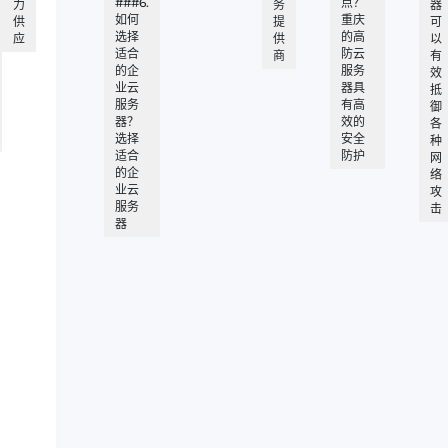
###6.
点？
力
务
器
如何
重庆
供
提
可
选择
的高
应
供
以
适合
防云
商
有
的企
服务
效
业云
器具
抵
服务
有高
御
器？
效的
各
选择
安全
种
适合
防护
网
的企
络
业云
攻
服务
击
器