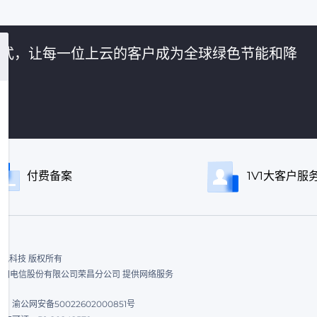
的方式，让每一位上云的客户成为全球绿色节能和降
付费备案
1V1大客户服
ed. 飞讯科技 版权所有
|中国电信股份有限公司荣昌分公司 提供网络服务
渝公网安备50022602000851号