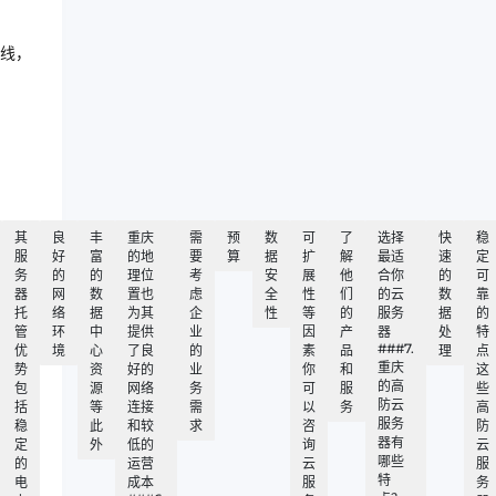
线，
其
良
丰
重庆
需
预
数
可
了
选择
快
稳
服
好
富
的地
要
算
据
扩
解
最适
速
定
务
的
的
理位
考
安
展
他
合你
的
可
器
网
数
置也
虑
全
性
们
的云
数
靠
托
络
据
为其
企
性
等
的
服务
据
的
管
环
中
提供
业
因
产
器
处
特
###7.
优
境
心
了良
的
素
品
理
点
重庆
势
资
好的
业
你
和
这
的高
包
源
网络
务
可
服
些
防云
括
等
连接
需
以
务
高
服务
稳
此
和较
求
咨
防
器有
定
外
低的
询
云
哪些
的
运营
云
服
特
电
成本
服
务