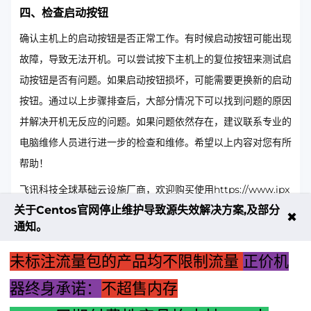
四、检查启动按钮
确认主机上的启动按钮是否正常工作。有时候启动按钮可能出现
故障，导致无法开机。可以尝试按下主机上的复位按钮来测试启
动按钮是否有问题。如果启动按钮损坏，可能需要更换新的启动
按钮。通过以上步骤排查后，大部分情况下可以找到问题的原因
并解决开机无反应的问题。如果问题依然存在，建议联系专业的
电脑维修人员进行进一步的检查和维修。希望以上内容对您有所
帮助！
飞讯科技全球基础云设施厂商，欢迎购买使用https://www.ipx
关于Centos官网停止维护导致源失效解决方案,及部分
r.cn/cart 直达购买页面
✖
通知。
文章
电脑
电脑显示屏电源灯一
除了上述提
还有其他可能
未标注流量包的产品均不限制流量
正价机
开机
直在闪烁是什么问
到的检查电
的原因吗？例
标
时屏
题？如何解决？ 关
源连接和硬
如系统问题或
签：
器终身承诺：
不超售内存
幕无
于开机无反应的问题
件问题外
者软件冲突等
信号