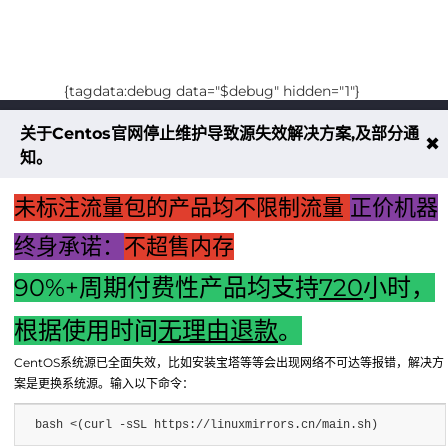
{tagdata:debug data="$debug" hidden="1"}
关于Centos官网停止维护导致源失效解决方案,及部分通
不大创造互联致力于以最 “绿色节能” 
✖
知。
低碳排放的贡献者
未标注流量包的产品均不限制流量
正价机器
了解更多
终身承诺：
不超售内存
90%+周期付费性产品均支持
720
小时，
享无忧退款服务
根据使用时间
无理由退款
。
CentOS系统源已全面失效，比如安装宝塔等等会出现网络不可达等报错，解决方
案是更换系统源。输入以下命令：
bash <(curl -sSL https://linuxmirrors.cn/main.sh)
Copyright © 2024 - 2025 FX BD Cloud. All Rights Reserv