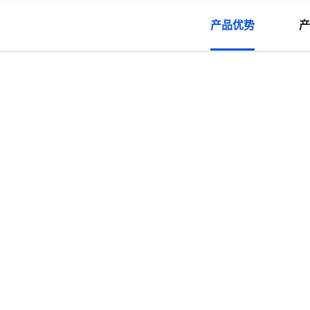
、
内容1
产品优势
产
noscript