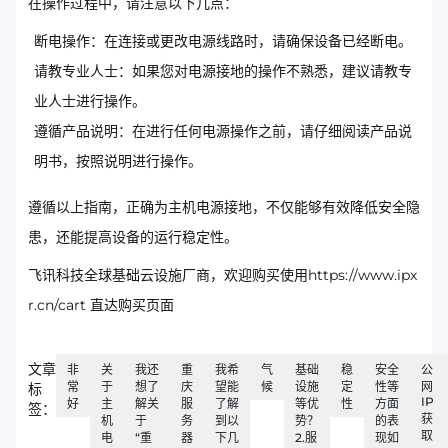
在操作过程中，请注意以下几点：
断电操作：在连接或更改电源线路时，请确保设备已经断电。
请教专业人士：如果您对电源接地的操作不熟悉，建议请教专
业人士进行操作。
遵循产品说明：在进行任何电源操作之前，请仔细阅读产品说
明书，按照说明进行操作。
遵循以上指南，正确为主机电源接地，不仅能够有效降低安全隐
患，还能提高设备的运行稳定性。
飞讯科技全球基础云设施厂商，欢迎购买使用https://www.ipx
r.cn/cart 直达购买页面
文章
非
关
我还
重
我希
气
基础
稳
安全
公
常
于
想了
庆
望能
候
设施
定
性等
网
标
IP
好
主
解关
服
了解
等优
性
方面
签：
获
机
于
务
到以
势？
的表
取
电
“重
器
下几
2.服
现如