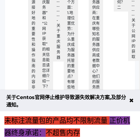
--
--
源
庆服
个方
务器
何？
--
--
接
务
面：
供应
二
--
--
好
器”
1.地
商：
--
--
地
和
理位
在重
-
关
的
“公
置优
庆有
关
于
重
网
势：
哪些
于
公
IP
要
为什
知名
重
网
获
性
么重
的服
IP
庆
取”
和
庆成
务器
的
服
的相
操
为服
供应
获
务
关信
作
务器
商或
取
器
息能
指
托管
者数
否请
南
的重
据中
您详
的
要地
心？
细介
内
点？
他们
绍一
容
有哪
的服
下？
非
些地
务质
一
常
理
量如
关于Centos官网停止维护导致源失效解决方案,及部分
详
何？
✖
尽
3.服
通知。
另
务质
外
量：
未标注流量包的产品均不限制流量
正价机
重庆
服务
器的
器终身承诺：
不超售内存
网络