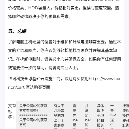
价格较高；HDD容量大，价格相对实惠，但读写速度较慢。选
择哪种硬盘取决于你的预算和需求。
五、总结
了解电脑主机硬盘的位置对于维护和升级电脑非常重要。通过本
文的介绍和图片，你应该能够轻松地找到硬盘并理解其基本知
识。在拆卸电脑时，请务必小心并确保安全。如果你有任何疑问
或需要进一步的帮助，请咨询专业人士。
飞讯科技全球基础云设施厂商，欢迎购买使用https://www.ipx
r.cn/cart 直达购买页面
文章
关于公网IP的获取
有以下
需
并
具体
一
按
方式有哪些？
几种常
要
满
取决
些
流
标
==============
ISP
见的方
向
足
于地
操
签：
关于公网IP的获取
ISP
ISP
提
法： 1.
区和
即
方式
证
的
供
家庭宽
服务
3.通