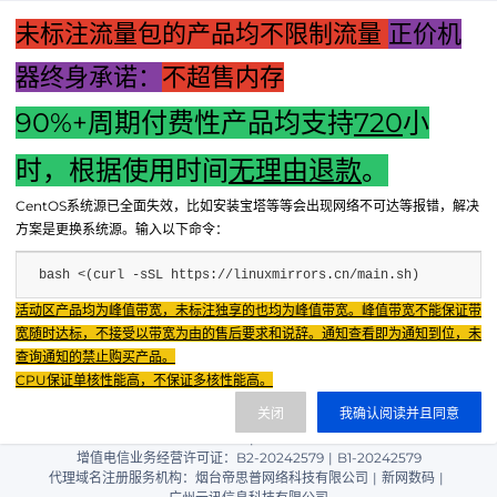
未标注流量包的产品均不限制流量
正价机
器终身承诺：
不超售内存
90%+周期付费性产品均支持
720
小
上一篇：路易吉洋馆限定主机：游戏艺术的极致融合与收藏价
值的独特展现
时，根据使用时间
无理由退款
。
下一篇：新颖标题建议：揭秘灯控主机价格——全面了解灯控
CentOS系统源已全面失效，比如安装宝塔等等会出现网络不可达等报错，解决
主机的选购指南。
方案是更换系统源。输入以下命令：
bash <(curl -sSL https://linuxmirrors.cn/main.sh)
Fenxun Tech 飞讯科技旗下云平台，相关服务主体：
活动区产品均为峰值带宽，未标注独享的也均为峰值带宽。峰值带宽不能保证带
重庆飞讯科技有限公司|中国电信股份有限公司荣昌分公司 提供网络服务
|
宽随时达标，不接受以带宽为由的售后要求和说辞。通知查看即为通知到位，未
重庆飞讯科技有限公司|酷盾 提供CDN服务
查询通知的禁止购买产品。
渝ICP备2024034038号-1
CPU保证单核性能高，不保证多核性能高。
渝公网安备50022602000851号
关闭
我确认阅读并且同意
重庆飞讯科技有限公司
渝ICP证2024034038号 |
|
增值电信业务经营许可证：B2-20242579
|
B1-20242579
代理域名注册服务机构：烟台帝思普网络科技有限公司
|
新网数码
|