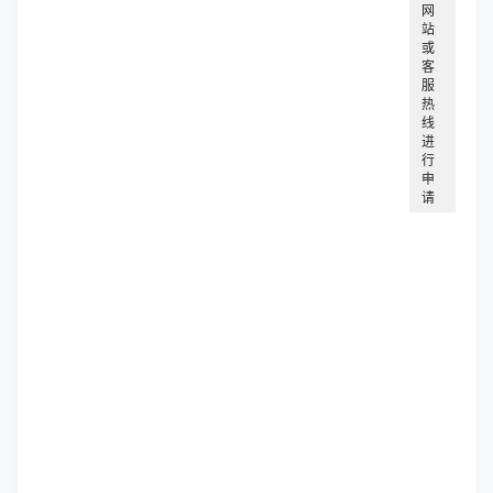
网
站
或
客
服
热
线
进
行
申
请