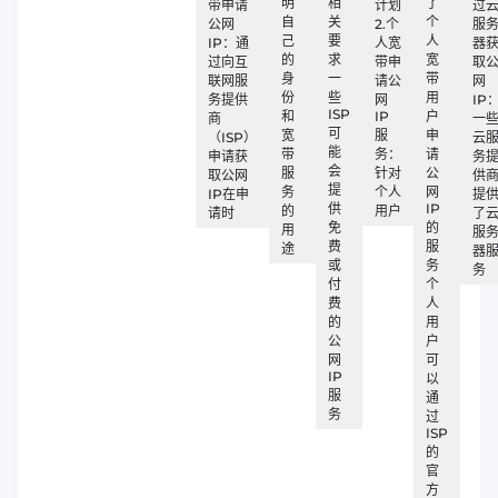
明
相
了
带申请
计划
过
自
关
个
公网
2.个
服
己
要
人
IP：通
人宽
器
的
求
宽
过向互
带申
取
身
一
带
联网服
请公
网
份
些
用
务提供
网
IP
ISP
和
IP
户
商
一
可
宽
服
申
（ISP）
云
能
带
务：
请
申请获
务
会
服
针对
公
取公网
供
提
务
个人
网
IP在申
提
供
IP
的
用户
请时
了
免
的
用
服
费
服
途
器
或
务
务
付
个
费
人
的
用
公
户
网
可
IP
以
服
通
务
过
ISP
的
官
方