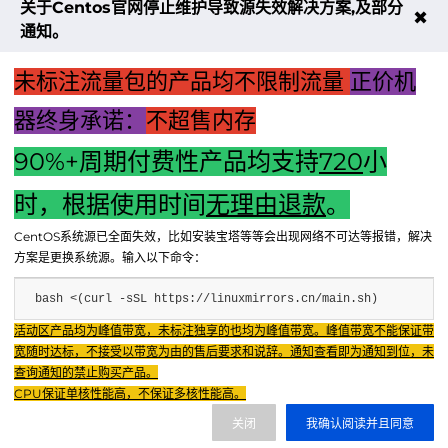
的方
关于Centos官网停止维护导致源失效解决方案,及部分
✖
络
式略
通知。
中
有不
同对
于家
未标注流量包的产品均不限制流量
正价机
庭宽
带用
器终身承诺：
不超售内存
户而
言
90%+周期付费性产品均支持
720
小
上一篇：主机系统应用深度解析：理解核心应用与优化维护的
时，根据使用时间
无理由退款
。
重要性
CentOS系统源已全面失效，比如安装宝塔等等会出现网络不可达等报错，解决
下一篇：断电情况下主机电源的处理与保护策略
方案是更换系统源。输入以下命令：
bash <(curl -sSL https://linuxmirrors.cn/main.sh)
Fenxun Tech 飞讯科技旗下云平台，相关服务主体：
活动区产品均为峰值带宽，未标注独享的也均为峰值带宽。峰值带宽不能保证带
重庆飞讯科技有限公司|中国电信股份有限公司荣昌分公司 提供网络服务
|
宽随时达标，不接受以带宽为由的售后要求和说辞。通知查看即为通知到位，未
重庆飞讯科技有限公司|酷盾 提供CDN服务
查询通知的禁止购买产品。
渝ICP备2024034038号-1
CPU保证单核性能高，不保证多核性能高。
渝公网安备50022602000851号
关闭
我确认阅读并且同意
重庆飞讯科技有限公司
渝ICP证2024034038号 |
|