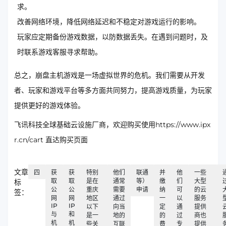
求。
改善网络环境，降低网络延迟和不稳定对游戏运行的影响。
玩家应定期备份游戏数据，以防数据丢失。在遇到问题时，及
时联系游戏客服寻求帮助。
总之，崩盘主机游戏是一场虚拟世界的危机。我们需要从开发
者、玩家和游戏平台等多方面共同努力，提高游戏质量，为玩家
提供更好的游戏体验。
飞讯科技全球基础云设施厂商，欢迎购买使用https://www.ipx
r.cn/cart 直达购买页面
文章
四
获
获
特别
他们
联通
并
他
一些
取
取
是在
通常
等）
缴
们
大型
标
公
公
重庆
需要
申请
纳
可
的云
签：
网
网
地区
通过
一
以
服务
IP
IP
以下
向当
定
通
提供
与
和
是一
地的
的
过
商也
机
机
些关
互联
费
专
提供