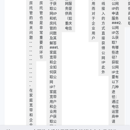
房
房
于获
网服
用
线
公网
托
托
取公
务提
而
接
IP的
管
管
网IP
供商
对
入
申请
的
也
和机
（如
于
的
服务
相
是
###2.
房托
重庆
企
方
关
非
公网
管的
电信
业
式
问
常
IP怎
问题
用
直
题
重
么获
及其
户
接
--
要
取？
解答
获
--
的
###1.
有哪
得
--
环
家庭
些途
公
--
节
宽带
径？
网
--
和企
IP
获取
--
业如
此
公网
--
何获
外
IP主
--
--
取公
要有
--
网
以下
-
IP？
几种
在
家庭
途
家
宽带
径：
庭
用户
通过
宽
和企
电信
带
业用
运营
和
户获
商申
企
取公
请
业
网IP
网