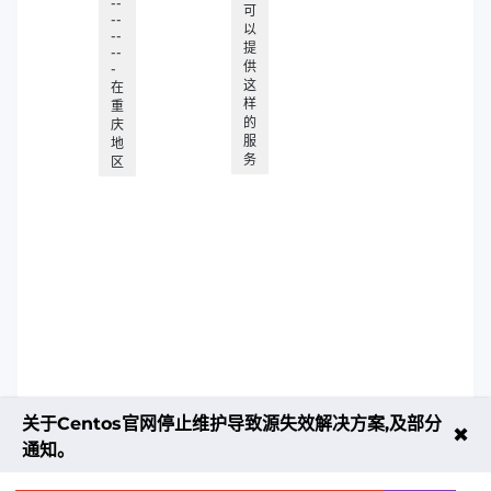
--
可
--
以
--
提
--
供
-
这
在
样
重
的
庆
服
地
务
区
关于Centos官网停止维护导致源失效解决方案,及部分
✖
通知。