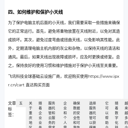
四、如何维护和保护小天线
为了保护电脑主机后面的小天线，我们需要采取一些措施来确保
它的正常运行。首先，避免将重物放置在天线附近，以免对其造
成损坏。其次，避免过度弯曲或扭曲天线，以免影响其性能。此
外，定期清理电脑主机内部的灰尘和杂物，以保持天线的清洁和
通风。最后，如果天线出现故障或损坏，应及时更换或修复。总
之，保持良好的使用习惯和维护措施对于保护小天线至关重要。
飞讯科技全球基础云设施厂商，欢迎购买使用https://www.ipx
r.cn/cart 直达购买页面
文章
五
关
随
服务
企
确保
选择
它
随
越
于
着
器托
业
数据
服务
可
着
来
标
重
企
管和
和
的安
器托
以
数
越
签：
庆
业
云服
个
全性
管可
帮
字
多
地
业
务的
人
和可
以获
助
化
的
区
务
需求
需
靠性
得更
企
转
企