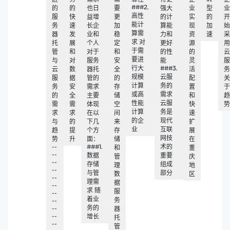
###2.
的
的
也日
要
强大
业
型
业
高性
服
快
益增
更
的计
实
的
开
能计
务
速
长企
加
算能
现
加
始
算需
器
发
业和
稳
力和
资
速
采
求 对
托
展
个人
定
更好
源
用
于需
管
和
对于
和
的性
的
云
要进
与
对
服务
安
能
灵
服
行大
###3.
云
数
器托
全
活
务
规模
云服
服
据
管的
的
配
关
计算
务的
务
安
需求
存
置
于
或高
需求
的
全
主要
储
和
趋
性能
云服
需
需
体现
空
快
势
计算
务是
求
求
在以
间
速
的企
现代
与
的
下几
来
扩
业
互联
趋
提
个方
存
展
网技
势
升
面：
储
在
--
###1.
术的
和
重
--
数据
重要
管
庆
--
存储
组成
理
地
--
与管
部分
数
区
--
理需
据
--
求 随
服
--
着业
务
--
务的
--
器
--
增长
托
--
管