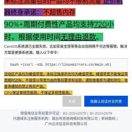
未标注流量包的产品均不限制流量
正价机
器终身承诺：
不超售内存
90%+周期付费性产品均支持
720
小
上一篇："主机断电后需等待多小时重启原因揭秘：电脑的休眠
时，根据使用时间
无理由退款
。
机制探究"
CentOS系统源已全面失效，比如安装宝塔等等会出现网络不可达等报错，解决
下一篇：主机遥控技术深度解析：五大核心要求详解
方案是更换系统源。输入以下命令：
bash <(curl -sSL https://linuxmirrors.cn/main.sh)
Fenxun Tech 飞讯科技旗下云平台，相关服务主体：
活动区产品均为峰值带宽，未标注独享的也均为峰值带宽。峰值带宽不能保证带
重庆飞讯科技有限公司|中国电信股份有限公司荣昌分公司 提供网络服务
|
宽随时达标，不接受以带宽为由的售后要求和说辞。通知查看即为通知到位，未
重庆飞讯科技有限公司|酷盾 提供CDN服务
查询通知的禁止购买产品。
渝ICP备2024034038号-1
CPU保证单核性能高，不保证多核性能高。
渝公网安备50022602000851号
关闭
我确认阅读并且同意
重庆飞讯科技有限公司
渝ICP证2024034038号 |
|
增值电信业务经营许可证：B2-20242579
|
B1-20242579
代理域名注册服务机构：烟台帝思普网络科技有限公司
|
新网数码
|
广州云讯信息科技有限公司