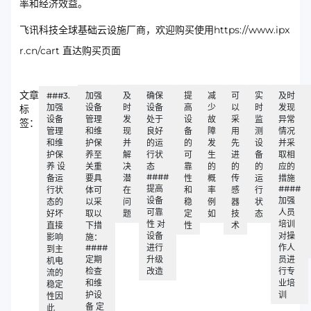
率和经济效益。
飞讯科技全球基础云设施厂商，欢迎购买使用https://www.ipx
r.cn/cart 直达购买页面
文章
###3.
加强
及
确保
提
减
可
实
及时
加强
设备
时
设备
高
少
以
时
发现
标
设备
管理
发
处于
设
故
采
监
异常
签：
管理
和维
现
良好
备
障
用
测
情况
和维
护保
并
的运
的
发
先
设
并采
护保
养至
解
行状
可
生
进
备
取相
养 设
关重
决
态
靠
的
的
的
应的
####
备运
要具
潜
性
概
传
运
措施
提高
####
行状
体可
在
和
率
感
行
设备
加强
态的
以采
问
稳
例
器
状
可靠
人员
好坏
取以
题
定
如
技
态
性 对
培训
直接
下措
性
术
设备
对操
影响
施：
####
进行
作人
到主
定期
升级
员进
机电
检查
改造
行专
流的
和维
业培
稳定
护设
训
性因
备 定
此