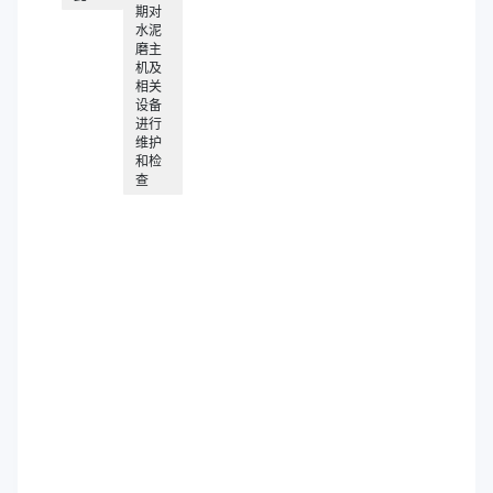
期对
水泥
磨主
机及
相关
设备
进行
维护
和检
查