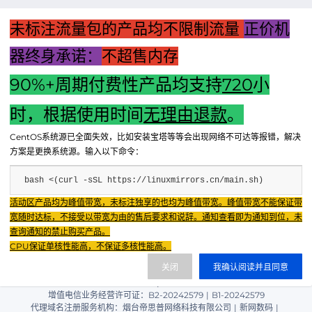
务
的
未标注流量包的产品均不限制流量
正价机
重
要
器终身承诺：
不超售内存
性
90%+周期付费性产品均支持
720
小
上一篇：主机组装是否容易？一篇文章带你探索主机安装的奥
秘！
时，根据使用时间
无理由退款
。
下一篇：消防主机箱子的核心功能与重要性解析：保障建筑安
CentOS系统源已全面失效，比如安装宝塔等等会出现网络不可达等报错，解决
全的守护者
方案是更换系统源。输入以下命令：
bash <(curl -sSL https://linuxmirrors.cn/main.sh)
Fenxun Tech 飞讯科技旗下云平台，相关服务主体：
活动区产品均为峰值带宽，未标注独享的也均为峰值带宽。峰值带宽不能保证带
重庆飞讯科技有限公司|中国电信股份有限公司荣昌分公司 提供网络服务
|
宽随时达标，不接受以带宽为由的售后要求和说辞。通知查看即为通知到位，未
重庆飞讯科技有限公司|酷盾 提供CDN服务
查询通知的禁止购买产品。
渝ICP备2024034038号-1
CPU保证单核性能高，不保证多核性能高。
渝公网安备50022602000851号
关闭
我确认阅读并且同意
重庆飞讯科技有限公司
渝ICP证2024034038号 |
|
增值电信业务经营许可证：B2-20242579
|
B1-20242579
代理域名注册服务机构：烟台帝思普网络科技有限公司
|
新网数码
|