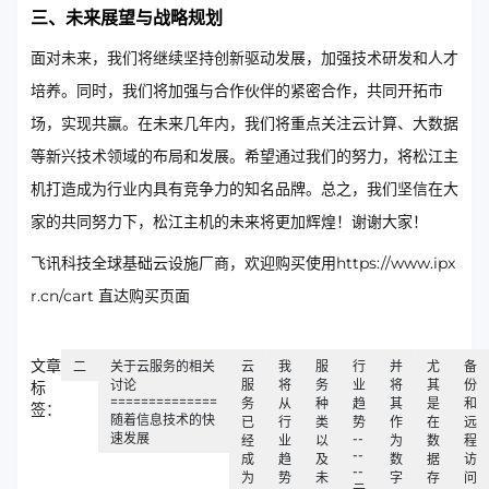
三、未来展望与战略规划
面对未来，我们将继续坚持创新驱动发展，加强技术研发和人才
培养。同时，我们将加强与合作伙伴的紧密合作，共同开拓市
场，实现共赢。在未来几年内，我们将重点关注云计算、大数据
等新兴技术领域的布局和发展。希望通过我们的努力，将松江主
机打造成为行业内具有竞争力的知名品牌。总之，我们坚信在大
家的共同努力下，松江主机的未来将更加辉煌！谢谢大家！
飞讯科技全球基础云设施厂商，欢迎购买使用https://www.ipx
r.cn/cart 直达购买页面
文章
二
关于云服务的相关
云
我
服
行
并
尤
备
讨论
服
将
务
业
将
其
份
标
==============
务
从
种
趋
其
是
和
签：
随着信息技术的快
已
行
类
势
作
在
远
速发展
--
经
业
以
为
数
程
--
成
趋
及
数
据
访
--
为
势
未
字
存
问