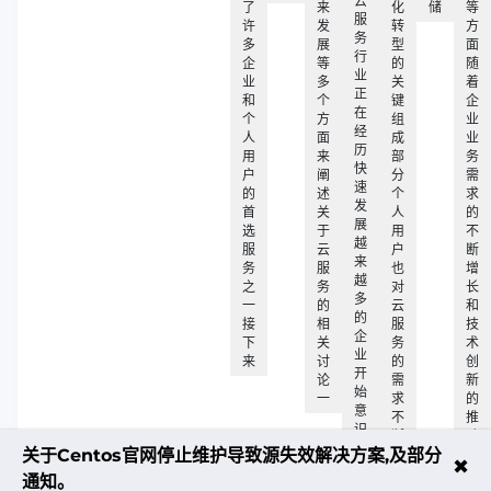
云
了
来
化
储
等
服
许
发
转
方
务
多
展
型
面
行
企
等
的
随
业
业
多
关
着
正
和
个
键
企
在
个
方
组
业
经
人
面
成
业
历
用
来
部
务
快
户
阐
分
需
速
的
述
个
求
发
首
关
人
的
展
选
于
用
不
越
服
云
户
断
来
务
服
也
增
越
之
务
对
长
多
一
的
云
和
的
接
相
服
技
企
下
关
务
术
业
来
讨
的
创
开
论
需
新
始
一
求
的
意
不
推
识
断
动
到
关于Centos官网停止维护导致源失效解决方案,及部分
增
✖
云
长
通知。
服