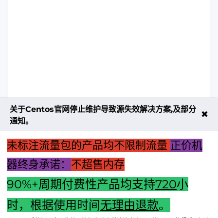
关于Centos官网停止维护导致源失效解决方案,及部分
✖
通知。
未标注流量包的产品均不限制流量
正价机
器终身承诺：
不超售内存
90%+周期付费性产品均支持
720
小
时，根据使用时间
无理由退款
。
上一篇：主机系统高可用技术工作模式深度解析与应用策略