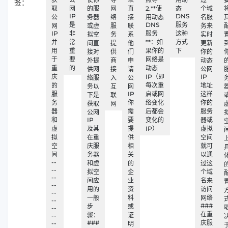
签：
取
网
的服
网
直
2.**使
态
个域
IP
DNS
公
务器
络
接
用动态
名服
是
DNS
服务
网
或虚
服
联
务来
IP
非
服务
这种
拟空
务
系
实时
并
常
**：如
方式
间直
提
他
更新
用
重
果你的
下
接对
供
们
你的
于
要
网络是
外提
商
申
动态
重
的
动态
供网
接
请
公网
庆
IP（即
IP
络服
入
公
的
每次重
地址
务以
互
网
服
IP
启或网
这样
下是
联
务
你
络变化
你的
获取
网
器
需
后都会
服务
公网
和
IP
要
变化的
器或
虚
及其
提
IP）
虚拟
拟
在重
供
空间
空
庆服
相
就可
间
务器
关
以通
--
和虚
的
过这
--
拟空
企
个域
--
间应
业
名来
--
用的
资
访问
--
一般
料
网络
--
###
步
或
--
在重
骤：
证
--
###
庆服
--
明