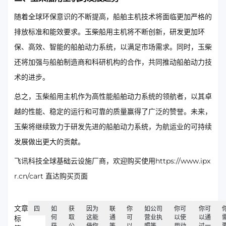
随着全球环保意识的不断提高，船舶主机技术将面临更加严格的
排放标准和能效要求。玉柴船用主机将不断创新，研发更加环
保、高效、智能的船舶动力系统，以满足市场需求。同时，玉柴
还将加强与船舶制造商和科研机构的合作，共同推动船舶动力技
术的进步。
总之，玉柴船用主机作为高性能船舶动力系统的领航者，以其卓
越的性能、稳定的运行和可靠的质量赢得了广泛的赞誉。未来，
玉柴将继续致力于研发先进的船舶动力系统，为航运业的可持续
发展做出更大的贡献。
飞讯科技全球基础云设施厂商，欢迎购买使用https://www.ipx
r.cn/cart 直达购买页面
文章
四
如
获
因为
联
你
如公司
你可
你可
何
取
这能
通
可
营业执
以使
以通
标
获
公
使你
等
以
照等
用动
过一