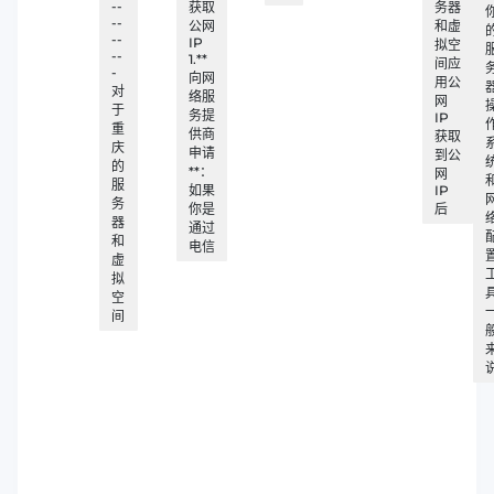
--
获取
务器
--
公网
和虚
--
IP
拟空
--
1.**
间应
-
向网
用公
对
络服
网
于
务提
IP
重
供商
获取
庆
申请
到公
的
**：
网
服
如果
IP
务
你是
后
器
通过
和
电信
虚
拟
空
间