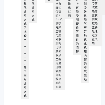
与前
其
他
比有
排
上
侧
吹散
他
散
哪些
出
可
吹
热的
散
热
优势
然
能
散
比较
热
方
呢？
而
受
热
###1.
前吹
方
式
到
能
侧吹
散热
式
硬
够
电脑
主要
的
盘
更
主机
是通
比
等
好
与底
过前
较
组
地
--
部散
置风
件
优
--
热的
扇
的
化
--
比较
阻
机
--
底部
碍
箱
--
散热
内
--
主要
部
--
是通
的
-
过机
空
除
箱底
气
了
部的
流
侧
散热
动
吹
孔和
散
风扇
热
方
式