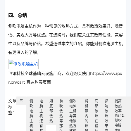
四、总结
侧吹电脑主机作为一种常见的散热方式，具有散热效果好、噪音
低、美观大方等优点。在选购时，我们应关注其散热性能、兼容
性以及品牌与价格。希望通过本文的介绍，你能对侧吹电脑主机
有更深入的了解。
飞讯科技全球基础云设施厂商，欢迎购买使用https://www.ipx
r.cn/cart 直达购买页面
文章
五
侧
电
如
前
侧吹
将
底
影
提高
吹
脑
底
吹
电脑
机
部
响
散热
标
电
主
部
散
主机
箱
散
散
效率
签：
###2.
脑
机
散
热
与其
内
热
热
侧吹
主
还
热
等
他散
的
在
效
电脑
机
有
那
热方
热
设
果
主机
与
其
么
式相
量
计
而