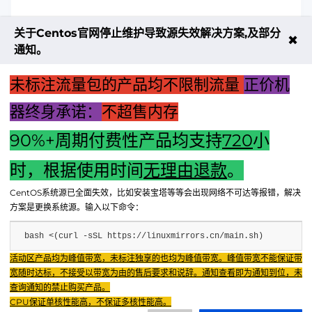
关于Centos官网停止维护导致源失效解决方案,及部分
✖
通知。
未标注流量包的产品均不限制流量
正价机
器终身承诺：
不超售内存
90%+周期付费性产品均支持
720
小
上一篇：电脑主机干燥剂的最佳放置位置：如何选择及注意事
时，根据使用时间
无理由退款
。
项
CentOS系统源已全面失效，比如安装宝塔等等会出现网络不可达等报错，解决
下一篇：运维堡垒主机：定义与核心作用解析
方案是更换系统源。输入以下命令：
bash <(curl -sSL https://linuxmirrors.cn/main.sh)
Fenxun Tech 飞讯科技旗下云平台，相关服务主体：
活动区产品均为峰值带宽，未标注独享的也均为峰值带宽。峰值带宽不能保证带
重庆飞讯科技有限公司|中国电信股份有限公司荣昌分公司 提供网络服务
|
宽随时达标，不接受以带宽为由的售后要求和说辞。通知查看即为通知到位，未
重庆飞讯科技有限公司|酷盾 提供CDN服务
查询通知的禁止购买产品。
渝ICP备2024034038号-1
CPU保证单核性能高，不保证多核性能高。