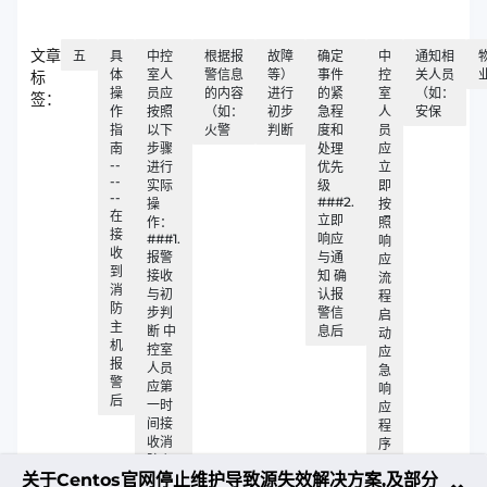
文章
五
具
中控
根据报
故障
确定
中
通知相
体
室人
警信息
等）
事件
控
关人员
标
操
员应
的内容
进行
的紧
室
（如：
签：
作
按照
（如：
初步
急程
人
安保
指
以下
火警
判断
度和
员
南
步骤
处理
应
--
进行
优先
立
--
实际
级
即
--
###2.
操
按
在
立即
作：
照
接
###1.
响应
响
收
报警
与通
应
到
接收
知 确
流
消
与初
认报
程
防
步判
警信
启
主
断 中
息后
动
机
控室
应
报
人员
急
警
应第
响
后
一时
应
间接
程
收消
序
防主
关于Centos官网停止维护导致源失效解决方案,及部分
机发