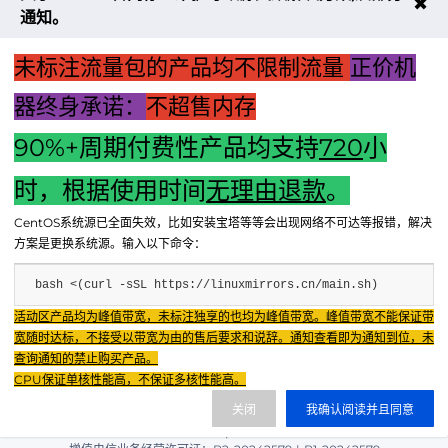
✖
出的
通知。
报警
信息
未标注流量包的产品均不限制流量
正价机
器终身承诺：
不超售内存
90%+周期付费性产品均支持
720
小
时，根据使用时间
无理由退款
。
上一篇：主机键盘鼠标与虚拟机无缝同步操作指南
CentOS系统源已全面失效，比如安装宝塔等等会出现网络不可达等报错，解决
下一篇：解决难题：解析本地主机文件读取错误的困境之道
方案是更换系统源。输入以下命令：
bash <(curl -sSL https://linuxmirrors.cn/main.sh)
Fenxun Tech 飞讯科技旗下云平台，相关服务主体：
活动区产品均为峰值带宽，未标注独享的也均为峰值带宽。峰值带宽不能保证带
重庆飞讯科技有限公司|中国电信股份有限公司荣昌分公司 提供网络服务
|
宽随时达标，不接受以带宽为由的售后要求和说辞。通知查看即为通知到位，未
重庆飞讯科技有限公司|酷盾 提供CDN服务
查询通知的禁止购买产品。
渝ICP备2024034038号-1
CPU保证单核性能高，不保证多核性能高。
渝公网安备50022602000851号
关闭
我确认阅读并且同意
重庆飞讯科技有限公司
渝ICP证2024034038号 |
|