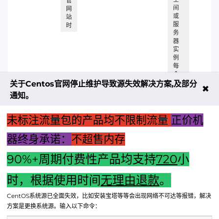
管
间
网
或
站
服
时
务
器
实
例
每
个
虚
关于Centos官网停止维护导致源失效解决方案,及部分
✖
拟
通知。
空
间
都
未标注流量包的产品均不限制流量
正价机
是
独
器终身承诺：
不超售内存
立
的
90%+周期付费性产品均支持
720
小
上一篇：创新网络监控：报警主机拓扑图解析与应用指南
时，根据使用时间
无理由退款
。
下一篇：关于域名解析主机记录的详细文档介绍：映射互联网
CentOS系统源已全面失效，比如安装宝塔等等会出现网络不可达等报错，解决
的关键步骤与操作指南
方案是更换系统源。输入以下命令：