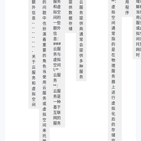
服务
**：
域
额
的
提
云
用
和虚
虚
解
外
问
供
服
程
拟空
拟
当
信
题
数
务
序
间的
空
用
息
中
据
提
--
一些
间
服
也
存
供
--
额外
通
或
扮
储
商
--
信
常
拟
演
通
--
息：
指
间
着
常
--
###
的
托
重
会
--
云服
是
网
要
提
-
务与
在
时
的
供
关
虚拟
物
角
多
于
空间
理
色
种
云
1.**
服
当
服
服
云服
务
使
务
务
务
器
用
和
**：
上
云
虚
云服
进
服
拟
务是
行
务
空
一种
虚
或
间
基于
拟
虚
互联
化
拟
网的
后
空
服务
的
间
存
来
储
托
空