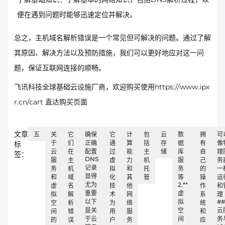
便在遇到问题时能够迅速定位并解决。
总之，主机域名解析错误是一个常见但可解决的问题。通过了解
其原因、解决方法以及预防措施，我们可以更好地应对这一问
题，保证互联网连接的顺畅。
飞讯科技全球基础云设施厂商，欢迎购买使用https://www.ipx
r.cn/cart 直达购买页面
文章
五
关
它
确保
它
计
包
云
数
拥
可
于
们
正确
通
算
括
存
据
有
像
标
云
在
配置
过
能
主
储
库
自
理
签：
DNS
服
主
虚
力
机
服
己
务
记录
务
机
拟
和
托
务
的
一
显得
和
域
化
其
管
等
操
运
尤为
2.**
虚
名
技
他
作
和
重要
虚
拟
解
术
网
系
理
以下
拟
##
空
析
为
络
统
是关
空
云
间
错
用
服
和
于云
间
务
的
误
户
务
应