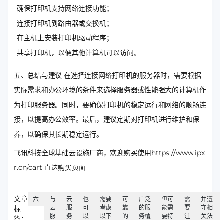
确保打印机支持网络连接功能；
连接打印机到路由器或交换机；
在主机上安装打印机驱动程序；
共享打印机，以便其他计算机可以访问。
五、总结与建议 在选择连接网络打印机的服务器时，需要根据
实际需求和办公环境的条件来选择服务器或性能强大的计算机作
为打印服务器。同时，要确保打印机的稳定运行和网络的顺畅连
接，以提高办公效率。最后，建议定期对打印机进行维护和保
养，以确保其长期稳定运行。
飞讯科技全球基础云设施厂商，欢迎购买使用https://www.ipx
r.cn/cart 直达购买页面
文章
六
与
云
也
需要
可
广泛
但可
需
并遵
云
服
可
考虑
靠
的服
能需
要
守相
标
服
务
以
以下
的
务覆
要特
注
关法
签：