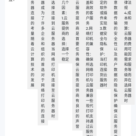
务
器
选
几个
云
盖和
定的
意
律法
器
成
择
因
服
高效
软件
数
规
连
为
连
素：
务
的客
或插
据
4.成
接
了
接
1.云
提
户服
件来
传
本和
的
许
到
服务
供
务
实现
输
预
考
多
云
提供
商
2.网
3.数
的
算：
量
企
服
商的
是
络打
据安
安
云服
随
业
务
选
首
印机
全与
全
务器
着
和
器
择：
要
的兼
隐私
性
的费
云
组
当
选择
任
容
保
以
用可
计
织
网
一个
务
性：
护：
及
能因
算
的
络
稳定
确
确保
当打
用
需求
技
首
打
保
所选
印机
户
和服
术
选
印
云
网络
连接
数
务等
的
对
机
服
打印
到云
据
级而
发
于
连
务
机与
服务
的
异在
展
网
接
提
云服
器时
隐
选择
络
至
供
务器
私
云服
打
云
商
兼容
保
务器
印
服
有
一些
护
时
机
务
良
现代
确
的
器
好
打印
保
连
时
的
机支
云
接
声
持通
服
誉
过云
务
服务
提