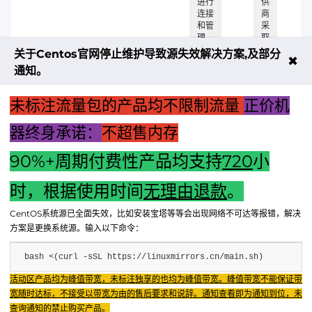
进行
供
连接
商
和管
采
理
取
了
关于Centos官网停止维护导致源失效解决方案,及部分
✖
适
通知。
当
的
安
未标注流量包的产品均不限制流量
正价机
全
措
器终身承诺：
不超售内存
施
90%+周期付费性产品均支持
720
小
上一篇：针对汽车配件的实验流程及获得主机厂的认证认可探
讨
时，根据使用时间
无理由退款
。
下一篇：电脑关机后是否需要关闭主机电源：解析使用场景与
CentOS系统源已全面失效，比如安装宝塔等等会出现网络不可达等报错，解决
决策依据
方案是更换系统源。输入以下命令：
bash <(curl -sSL https://linuxmirrors.cn/main.sh)
Fenxun Tech 飞讯科技旗下云平台，相关服务主体：
活动区产品均为峰值带宽，未标注独享的也均为峰值带宽。峰值带宽不能保证带
重庆飞讯科技有限公司|中国电信股份有限公司荣昌分公司 提供网络服务
|
宽随时达标，不接受以带宽为由的售后要求和说辞。通知查看即为通知到位，未
重庆飞讯科技有限公司|酷盾 提供CDN服务
查询通知的禁止购买产品。