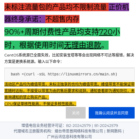
未标注流量包的产品均不限制流量
正价机
器终身承诺：
不超售内存
90%+周期付费性产品均支持
720
小
上一篇："联想主机号查询出错，如何快速解决？"
时，根据使用时间
无理由退款
。
下一篇：电脑主机内部电流电压的电费成本解析：究竟要花多
CentOS系统源已全面失效，比如安装宝塔等等会出现网络不可达等报错，解决
少钱？
方案是更换系统源。输入以下命令：
bash <(curl -sSL https://linuxmirrors.cn/main.sh)
Fenxun Tech 飞讯科技旗下云平台，相关服务主体：
活动区产品均为峰值带宽，未标注独享的也均为峰值带宽。峰值带宽不能保证带
重庆飞讯科技有限公司|中国电信股份有限公司荣昌分公司 提供网络服务
|
宽随时达标，不接受以带宽为由的售后要求和说辞。通知查看即为通知到位，未
重庆飞讯科技有限公司|酷盾 提供CDN服务
查询通知的禁止购买产品。
渝ICP备2024034038号-1
CPU保证单核性能高，不保证多核性能高。
渝公网安备50022602000851号
关闭
我确认阅读并且同意
重庆飞讯科技有限公司
渝ICP证2024034038号 |
|
增值电信业务经营许可证：B2-20242579
|
B1-20242579
代理域名注册服务机构：烟台帝思普网络科技有限公司
|
新网数码
|
广州云讯信息科技有限公司