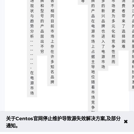
场
牌
各
等
牌
多
市
消
现
和
不
的
的
场
费
状
型
相
产
新
更
者
与
号
同
品
兴
为
带
趋
的
目
在
品
多
来
势
产
前
电
牌
元
了
分
品
市
源
也
化
选
析
层
场
市
进
和
择
--
出
上
场
入
竞
困
--
不
存
上
了
争
难
--
穷
在
占
电
性
--
许
据
源
然
--
多
主
市
而
--
知
导
场
-
名
地
在
品
位
电
牌
随
源
着
市
市
场
场
竞
争
加
剧
关于Centos官网停止维护导致源失效解决方案,及部分
✖
通知。