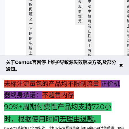
表
电
的
现
脑
问
更
主
题
优
机
之
秀
可
一
能
不
在
同
性
的
能
电
上
脑
有
主
所
机
妥
关于Centos官网停止维护导致源失效解决方案,及部分
在
✖
协
处
通知。
理
器
未标注流量包的产品均不限制流量
正价机
速
度
器终身承诺：
不超售内存
90%+周期付费性产品均支持
720
小
上一篇：智能化火灾自动报警系统：图形显示主机的核心功能
与未来发展展望
时，根据使用时间
无理由退款
。
下一篇：【深度解析京东电脑主机系列差异】一篇文章让你明
CentOS系统源已全面失效，比如安装宝塔等等会出现网络不可达等报错，解决