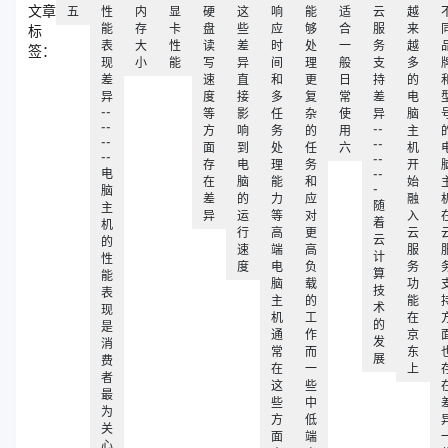
文章
五
性
内
显
硬
这
响
能
适
云
越
能
存
卡
盘
些
应
够
合
服
来
标
表
大
性
读
差
时
处
一
务
越
签：
现
小
能
写
异
间
理
般
支
多
差
速
直
和
更
日
持
的
异
度
接
多
复
常
差
电
--
等
影
任
杂
使
异
脑
--
--
方
响
务
的
用
主
--
--
面
到
处
任
六
机
--
--
存
电
理
务
开
电
--
在
脑
能
和
始
-
脑
差
的
力
应
融
随
主
异
运
等
对
入
着
机
行
高
更
云
云
的
速
端
高
服
计
性
度
电
负
务
算
能
脑
载
功
技
表
主
的
能
术
现
机
工
在
的
是
通
作
京
发
消
常
而
东
展
费
在
一
上
者
这
些
最
些
中
为
方
低
关
面
端
心