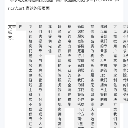
r.cn/cart 直达购买页面
文章
四
专
我
我
联
稳
确保
提
都可
可
可
业
们
们
通
定
您的
供
以享
以
满
标
的
也
提
等
的
服务
高
受到
根
不
签：
机
提
供
高
电
器能
品
我们
据
用
房
供
电
品
力
够稳
质
的专
用
的
托
专
信
质
供
定运
的
业服
户
求
管
业
机
应
行并
机
务
需
3.
服
的
房
和
提供
房
2.自
求
服
务
机
的
专
高效
托
有机
提
器
太
房
托
业
的服
管
房管
供
务
原
托
管
的
务
服
理：
定
除
游
管
服
安
我们
务
我们
制
传
戏
服
务
全
的机
无
拥有
化
的
主
务
我
防
房托
论
自主
的
理
机
针
们
护
管服
您
管理
解
务
店
对
的
措
务包
是
的机
决
托
不
企
机
施
括以
重
房
方
仅
业
房
下几
庆
案
仅
或
拥
个方
本
我
专
个
有
面：
地
们
注
人
高
1.重
还
的