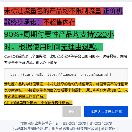
未标注流量包的产品均不限制流量
正价机
器终身承诺：
不超售内存
90%+周期付费性产品均支持
720
小
时，根据使用时间
无理由退款
。
上一篇：出管子牵引主机计算指南：详解计算过程与注意事项
CentOS系统源已全面失效，比如安装宝塔等等会出现网络不可达等报错，解决
下一篇：电脑反复重启无法关机，解决策略全解析
方案是更换系统源。输入以下命令：
bash <(curl -sSL https://linuxmirrors.cn/main.sh)
Fenxun Tech 飞讯科技旗下云平台，相关服务主体：
活动区产品均为峰值带宽，未标注独享的也均为峰值带宽。峰值带宽不能保证带
重庆飞讯科技有限公司|中国电信股份有限公司荣昌分公司 提供网络服务
|
宽随时达标，不接受以带宽为由的售后要求和说辞。通知查看即为通知到位，未
重庆飞讯科技有限公司|酷盾 提供CDN服务
查询通知的禁止购买产品。
渝ICP备2024034038号-1
CPU保证单核性能高，不保证多核性能高。
渝公网安备50022602000851号
关闭
我确认阅读并且同意
重庆飞讯科技有限公司
渝ICP证2024034038号 |
|
增值电信业务经营许可证：B2-20242579
|
B1-20242579
代理域名注册服务机构：烟台帝思普网络科技有限公司
|
新网数码
|