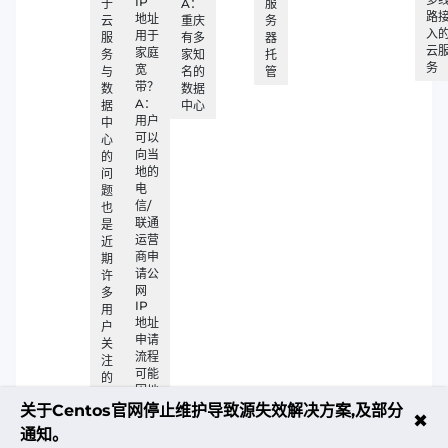
IP
于
A：
服
路
地址
云
重庆
务
入
用于
服
有多
器
云
家庭
务
家知
托
务
宽
与
名的
管
带？
数
数据
A：
据
中心
用户
中
可以
心
向当
的
地的
问
电
题
信/
也
联通
是
运营
近
商申
期
请公
许
网
多
IP
用
地址
户
申请
关
流程
注
可能
的
因地
重
区而
关于Centos官网停止维护导致源失效解决方案,及部分
点
✖
异
通知。