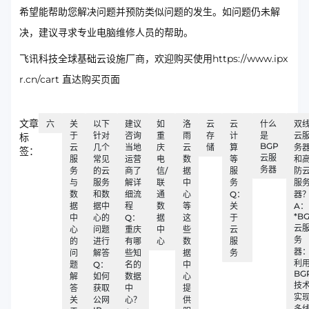
希望能帮助您解决问题并预防类似问题的发生。如问题仍未解
决，建议寻求专业电脑维修人员的帮助。
飞讯科技全球基础云设施厂商，欢迎购买使用https://www.ipx
r.cn/cart 直达购买页面
文章
六
关
以下
建议
如
洛
云
云
什么
双
于
针对
咨询
重
雨
存
计
是
云
标
BGP
云
几个
当地
庆
云
储
算
务
签：
云服
服
常见
运营
电
数
等
和
务器
务
的云
商了
信/
据
服
防
与
服务
解详
联
中
务
服
数
和数
细流
通
心
Q：
器
据
据中
程
数
等
关
A：
*B
中
心的
Q：
据
这
于
云
心
问题
重庆
中
些
云
务
的
进行
有哪
心
数
服
器
问
解答
些知
据
务
利
题
Q：
名的
中
BG
解
如何
数据
心
技
答
获取
中
提
实
关
公网
心？
供
多