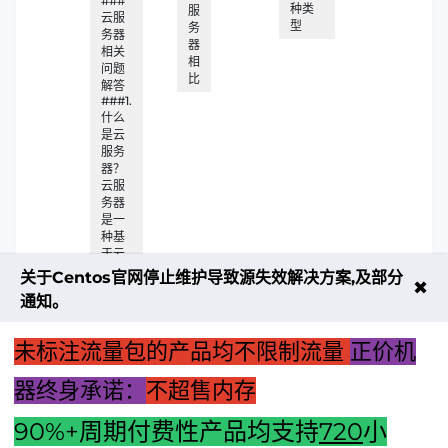
###
种类
服
云服
型
务
务器
器
相关
相
问题
比
解答
###1.
什么
是云
服务
器？
云服
务器
是一
种基
于云
计算
关于Centos官网停止维护导致源失效解决方案,及部分
✖
技术
通知。
的网
络服
务
未标注流量包的产品均不限制流量
正价机
器终身承诺：
不超售内存
90%+周期付费性产品均支持
720
小