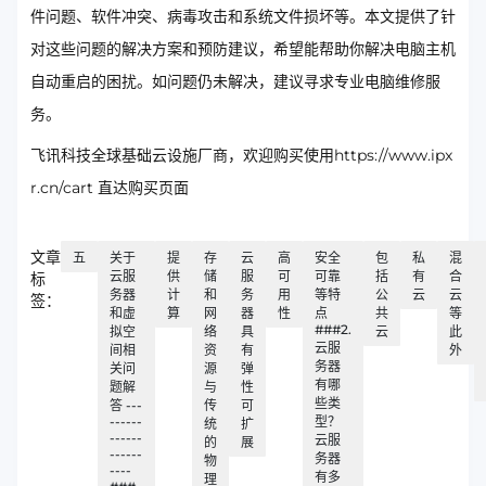
件问题、软件冲突、病毒攻击和系统文件损坏等。本文提供了针
对这些问题的解决方案和预防建议，希望能帮助你解决电脑主机
自动重启的困扰。如问题仍未解决，建议寻求专业电脑维修服
务。
飞讯科技全球基础云设施厂商，欢迎购买使用https://www.ipx
r.cn/cart 直达购买页面
文章
五
关于
提
存
云
高
安全
包
私
混
云服
供
储
服
可
可靠
括
有
合
标
务器
计
和
务
用
等特
公
云
云
签：
和虚
算
网
器
性
点
共
等
###2.
拟空
络
具
云
此
云服
间相
资
有
外
务器
关问
源
弹
有哪
题解
与
性
些类
答 ---
传
可
------
型？
统
扩
------
云服
的
展
------
务器
物
----
有多
理