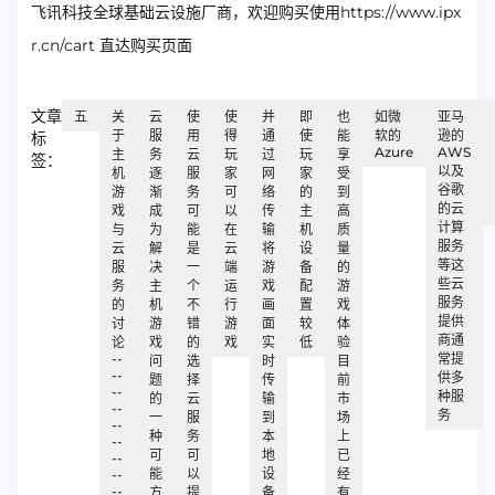
飞讯科技全球基础云设施厂商，欢迎购买使用https://www.ipx
r.cn/cart 直达购买页面
文章
五
关
云
使
使
并
即
也
如微
亚马
于
服
用
得
通
使
能
软的
逊的
标
Azure
AWS
主
务
云
玩
过
玩
享
签：
以及
机
逐
服
家
网
家
受
谷歌
游
渐
务
可
络
的
到
的云
戏
成
可
以
传
主
高
计算
与
为
能
在
输
机
质
服务
云
解
是
云
将
设
量
等这
服
决
一
端
游
备
的
些云
务
主
个
运
戏
配
游
服务
的
机
不
行
画
置
戏
提供
讨
游
错
游
面
较
体
商通
论
戏
的
戏
实
低
验
--
常提
问
选
时
目
--
供多
题
择
传
前
--
种服
的
云
输
市
--
务
一
服
到
场
--
种
务
本
上
--
可
可
地
已
--
能
以
设
经
--
--
方
提
备
有