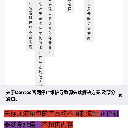
-
案
供
这
很
随
对
强
样
多
着
于
大
云
科
无
的
服
技
法
计
务
的
在
算
提
不
主
和
供
断
机
存
商
发
的
储
展
运
能
行
力
方
舟
或
其
他
大
型
游
关于Centos官网停止维护导致源失效解决方案,及部分
✖
戏
通知。
的
玩
家
未标注流量包的产品均不限制流量
正价机
来
说
器终身承诺：
不超售内存