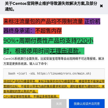
关于Centos官网停止维护导致源失效解决方案,及部分
✖
通知。
未标注流量包的产品均不限制流量
正价机
器终身承诺：
不超售内存
90%+周期付费性产品均支持
720
小
上一篇：新颖标题：如何将一台显示器同时连接两个主机？操
时，根据使用时间
无理由退款
。
作指南与注意事项
CentOS系统源已全面失效，比如安装宝塔等等会出现网络不可达等报错，解决
下一篇："局域网无法找到主机？解决指南"
方案是更换系统源。输入以下命令：
bash <(curl -sSL https://linuxmirrors.cn/main.sh)
Fenxun Tech 飞讯科技旗下云平台，相关服务主体：
活动区产品均为峰值带宽，未标注独享的也均为峰值带宽。峰值带宽不能保证带
重庆飞讯科技有限公司|中国电信股份有限公司荣昌分公司 提供网络服务
|
宽随时达标，不接受以带宽为由的售后要求和说辞。通知查看即为通知到位，未
重庆飞讯科技有限公司|酷盾 提供CDN服务
查询通知的禁止购买产品。
渝ICP备2024034038号-1
CPU保证单核性能高，不保证多核性能高。
渝公网安备50022602000851号
关闭
我确认阅读并且同意
重庆飞讯科技有限公司
渝ICP证2024034038号 |