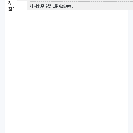
=================================================
标
针对北星传媒点歌系统主机
签：