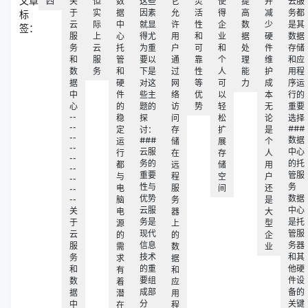
文章
四
关
但
数
这些
它
灵
使
提
并
云服
于
实
据
因素
允
活
得
高
减
务都
标
云
际
中
就显
许
性
企
数
少
是其
签：
服
上
心
得尤
用
和
业
据
硬
数据
务
云
托
为重
户
可
和
处
件
存储
和
服
管
要以
通
靠
个
理
维
和应
数
务
和
下是
过
性
人
能
护
用程
据
硬
对这
网
等
可
力
成
序运
中
件
些主
络
优
以
本
行的
心
的
题的
访
势
轻
无
重要
--
稳
探
问
松
论
选择
--
###
定
讨：
存
扩
是
--
###
数据
运
储
展
个
--
云服
中心
行
在
存
人
--
务的
的托
都
远
储
用
--
重要
管服
与
程
空
户
--
性与
务
电
服
间
还
--
优势
数据
--
脑
务
是
云服
中心
关
电
器
大
务是
是托
于
源
上
型
现代
管服
云
的
的
企
信息
务器
服
需
数
业
技术
和其
务
求
据
的重
他硬
和
有
和
要组
件设
数
着
应
成部
备的
据
潜
用
分
关键
中
在
程