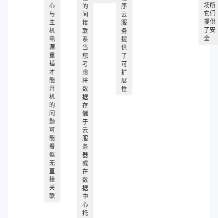
场所
心
的
序
它们
与
间
云
提供
主
接
服
了安
机
联
务
全
电
系
提
源
当
供
重
您
了
插
考
可
才
虑
扩
能
将
展
开
数
性
机
据
的
存
问
储
题
于
可
云
能
服
看
务
似
器
无
或
直
在
接
数
关
据
联
中
心
托