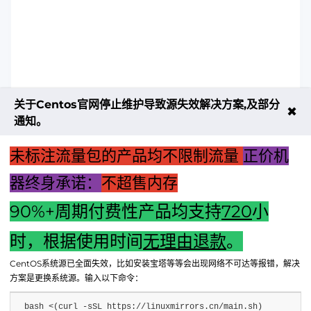
关于Centos官网停止维护导致源失效解决方案,及部分
✖
通知。
未标注流量包的产品均不限制流量
正价机
器终身承诺：
不超售内存
90%+周期付费性产品均支持
720
小
上一篇："无主机显示器上的手机投屏指南：操作与问题解决"
时，根据使用时间
无理由退款
。
下一篇：电脑主机线价格深度解析：决定因素与电脑整体成本
CentOS系统源已全面失效，比如安装宝塔等等会出现网络不可达等报错，解决
关联探究
方案是更换系统源。输入以下命令：
bash <(curl -sSL https://linuxmirrors.cn/main.sh)