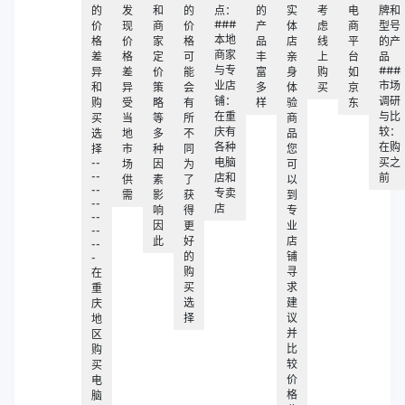
的
发
和
的
点：
的
实
考
电
牌和
###
价
现
商
价
产
体
虑
商
型号
本地
格
价
家
格
品
店
线
平
的产
商家
差
格
定
可
丰
亲
上
台
品
与专
###
异
差
价
能
富
身
购
如
业店
市场
和
异
策
会
多
体
买
京
铺：
调研
购
受
略
有
样
验
东
在重
与比
买
当
等
所
商
庆有
较：
选
地
多
不
品
各种
在购
择
市
种
同
您
--
电脑
买之
场
因
为
可
--
店和
前
供
素
了
以
--
专卖
需
影
获
到
--
店
响
得
专
--
因
更
业
--
此
好
店
--
的
铺
-
购
寻
在
买
求
重
选
建
庆
择
议
地
并
区
比
购
较
买
价
电
格
脑