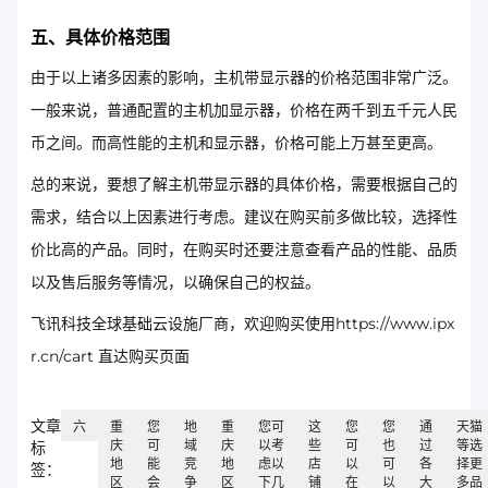
五、具体价格范围
由于以上诸多因素的影响，主机带显示器的价格范围非常广泛。
一般来说，普通配置的主机加显示器，价格在两千到五千元人民
币之间。而高性能的主机和显示器，价格可能上万甚至更高。
总的来说，要想了解主机带显示器的具体价格，需要根据自己的
需求，结合以上因素进行考虑。建议在购买前多做比较，选择性
价比高的产品。同时，在购买时还要注意查看产品的性能、品质
以及售后服务等情况，以确保自己的权益。
飞讯科技全球基础云设施厂商，欢迎购买使用https://www.ipx
r.cn/cart 直达购买页面
文章
六
重
您
地
重
您可
这
您
您
通
天猫
庆
可
域
庆
以考
些
可
也
过
等选
标
地
能
竞
地
虑以
店
以
可
各
择更
签：
区
会
争
区
下几
铺
在
以
大
多品