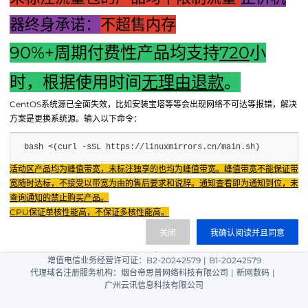
器终身承诺：
不超售内存
90%+周期付费性产品均支持
720
小
时，根据使用时间
无理由退款
。
上一篇：【低配置也能畅玩的主机游戏推荐】
CentOS系统源已全面失效，比如安装宝塔等等会出现网络不可达等报错，解决
下一篇："国产游戏主机畅玩大作：引领全新游戏体验风潮"
方案是更换系统源。输入以下命令：
bash <(curl -sSL https://linuxmirrors.cn/main.sh)
Fenxun Tech 飞讯科技旗下云平台，相关服务主体：
活动区产品均为峰值带宽，未标注独享的也均为峰值带宽。峰值带宽不能保证带
重庆飞讯科技有限公司|中国电信股份有限公司荣昌分公司 提供网络服务
|
宽随时达标，不接受以带宽为由的售后要求和说辞。通知查看即为通知到位，未
重庆飞讯科技有限公司|酷盾 提供CDN服务
查询通知的禁止购买产品。
渝ICP备2024034038号-1
CPU保证单核性能高，不保证多核性能高。
渝公网安备50022602000851号
关闭
我确认阅读并且同意
重庆飞讯科技有限公司
渝ICP证2024034038号 |
|
增值电信业务经营许可证：B2-20242579
|
B1-20242579
代理域名注册服务机构：烟台帝思普网络科技有限公司
|
新网数码
|
广州云讯信息科技有限公司