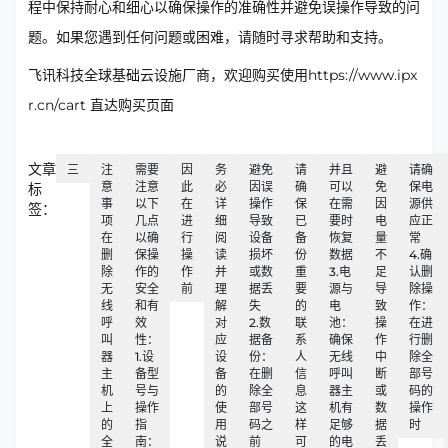
程中保持耐心和细心以确保操作的准确性并避免误操作导致的问
题。如果您遇到任何问题或困难，请随时寻求帮助和支持。
飞讯科技全球基础云设施厂商，欢迎购买使用https://www.ipx
r.cn/cart 直达购买页面
文章
三
注
需要
因
务
避免
请
并且
避
请确
意
注意
此
必
因误
确
可以
免
保电
标
事
以下
在
详
操作
保
在需
因
源供
签：
项
几点
进
细
导致
已
要时
电
应正
在
以确
行
阅
设备
备
恢复
量
常
删
保操
操
读
损坏
份
数据
不
4.确
除
作的
作
并
或数
重
3.电
足
认删
无
安全
前
理
据丢
要
源与
导
除操
线
和有
解
失
的
电
致
作：
呼
效
对
2.数
联
池：
操
在进
叫
性：
应
据备
系
确保
作
行删
器
1.设
设
份：
人
无线
中
除全
主
备型
备
在删
信
呼叫
断
部号
机
号与
的
除全
息
器主
或
码的
上
操作
使
部号
这
机有
数
操作
的
指
用
码之
样
足够
据
时
全
南：
说
前
可
的电
丢