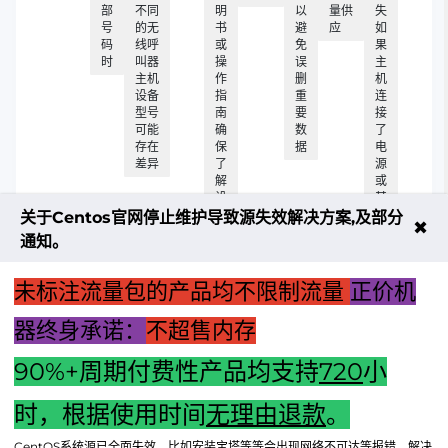
部
不同
明
以
量供
失
号
的无
书
避
应
如
码
线呼
或
免
果
时
叫器
操
误
主
主机
作
删
机
设备
指
重
连
型号
南
要
接
可能
确
数
了
存在
保
据
电
差异
了
源
解
或
设
其
备
他
关于Centos官网停止维护导致源失效解决方案,及部分
✖
的
电
通知。
各
源
项
供
功
应
未标注流量包的产品均不限制流量
正价机
能
设
和
备
器终身承诺：
不超售内存
特
点
90%+周期付费性产品均支持
720
小
上一篇："汽车主机换新，升级畅行无忧的智慧之选！"
时，根据使用时间
无理由退款
。
下一篇：渲染顶级配置十万元极致体验主机，追求极致性能的
CentOS系统源已全面失效，比如安装宝塔等等会出现网络不可达等报错，解决