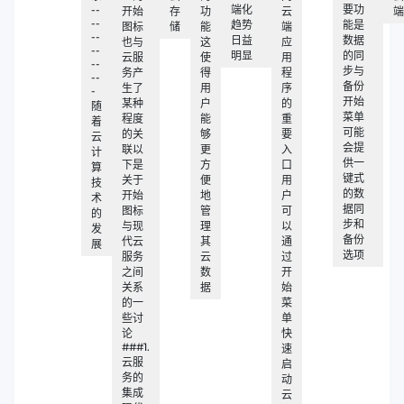
--
端化
要功
开始
存
功
云
端
--
趋势
能是
图标
储
能
端
--
日益
数据
也与
这
应
--
明显
的同
云服
使
用
--
步与
务产
得
程
--
备份
生了
用
序
-
开始
某种
户
的
随
菜单
程度
能
重
着
可能
的关
够
要
云
会提
联以
更
入
计
供一
下是
方
口
算
键式
关于
便
用
技
的数
开始
地
户
术
据同
图标
管
可
的
步和
与现
理
以
发
备份
代云
其
通
展
选项
服务
云
过
之间
数
开
关系
据
始
的一
菜
些讨
单
论
快
###1.
速
云服
启
务的
动
集成
云