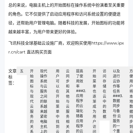
总的来说，电脑主机上的开始图标在操作系统中扮演着至关重要
的角色。它不仅提供了启动应用程序和访问系统设置的便捷途
径，还帮助用户管理电脑。随着科技的发展，开始图标的功能将
越来越丰富，为用户带来更好的体验。
飞讯科技全球基础云设施厂商，欢迎购买使用https://www.ipx
r.cn/cart 直达购买页面
文章
五
开
现代
用
云
提高
开
访
以及
方
始
操作
户
同
了使
始
问
进行
便
标
图
系统
可
步
用效
菜
存
云协
用
签：
标
与云
以
和
率
单
储
作等
户
###2.
与
服务
在
其
也
在
任务
将
应用
###3.
现
之间
开
他
逐
云
本
程序
数据
代
的联
始
与
渐
中
地
的云
同步
云
系越
菜
云
成
的
数
端化
与备
服
来越
单
服
为
数
据
随着
份 云
务
紧密
中
务
用
据
同
应用
服务
的
电脑
找
相
户
步
程序
的一
关
主机
到
关
访
到
的云
个重
系
上的
云
的
问
云