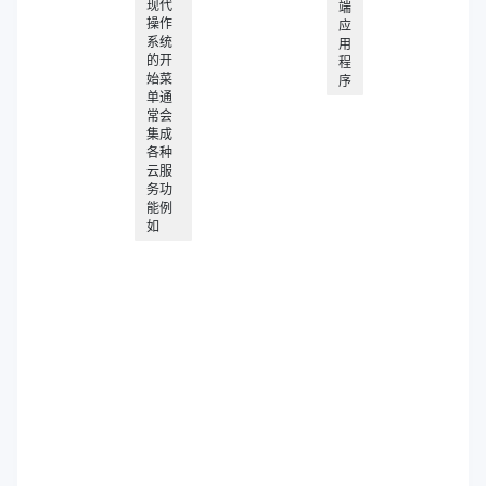
现代
端
操作
应
系统
用
的开
程
始菜
序
单通
常会
集成
各种
云服
务功
能例
如