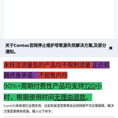
关于Centos官网停止维护导致源失效解决方案,及部分
✖
通知。
未标注流量包的产品均不限制流量
正价机
器终身承诺：
不超售内存
90%+周期付费性产品均支持
720
小
上一篇：【泰坦显卡主机巅峰配置：打造游戏极致体验】
时，根据使用时间
无理由退款
。
下一篇：【揭秘京东快递电脑主机运费：费用解析与注意事
CentOS系统源已全面失效，比如安装宝塔等等会出现网络不可达等报错，解决
项】
方案是更换系统源。输入以下命令：