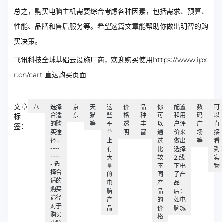
总之，购买电脑主机需要综合考虑各种因素，包括需求、预算、
性能、品牌和售后服务等。希望这篇文章能帮助你做出明智的购
买决策。
飞讯科技全球基础云设施厂商，欢迎购买使用https://www.ipx
r.cn/cart 直达购买页面
文章
八
选择
京
天
这
价
品
你
配置
数
可
合适
东
猫
些
格
种
可
和用
码
以
标
的购
等
平
透
丰
以
户评
广
直
签：
买途
台
明
富
通
价来
场
接
径 -
上
过
做出
等
看
----
有
比
选择
到
----
大
较
2.线
实
- 选
量
不
下电
物
择合
的
同
子产
适的
电
产
品
购买
脑
品
店：
途径
产
的
如电
对于
品
价
脑城
购买
格