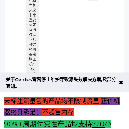
电脑
主机
来说
非常
重要
你可
以通
过以
下几
种途
径购
买电
脑主
机：
1.线
上电
商平
关于Centos官网停止维护导致源失效解决方案,及部分
✖
台：
通知。
如淘
宝
未标注流量包的产品均不限制流量
正价机
器终身承诺：
不超售内存
90%+周期付费性产品均支持
720
小