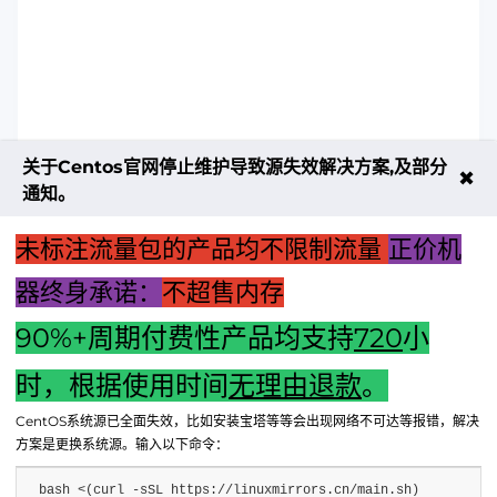
关于Centos官网停止维护导致源失效解决方案,及部分
✖
通知。
未标注流量包的产品均不限制流量
正价机
器终身承诺：
不超售内存
90%+周期付费性产品均支持
720
小
上一篇："消防模块箱与消防主机：核心功能与职责的差异解析"
时，根据使用时间
无理由退款
。
下一篇：『精选电商电脑主机推荐：品质之选，满足您的多元
CentOS系统源已全面失效，比如安装宝塔等等会出现网络不可达等报错，解决
需求』
方案是更换系统源。输入以下命令：
bash <(curl -sSL https://linuxmirrors.cn/main.sh)