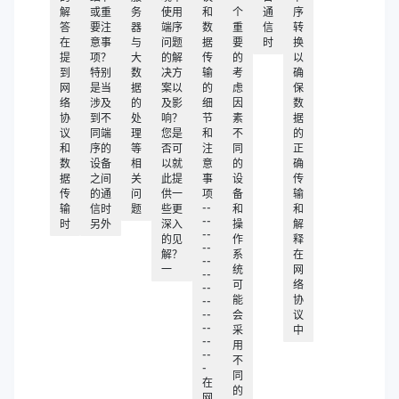
解
或重
务
使用
和
个
通
序
答
要注
器
端序
数
重
信
转
在
意事
与
问题
据
要
时
换
提
项？
大
的解
传
的
以
到
特别
数
决方
输
考
确
网
是当
据
案以
的
虑
保
络
涉及
的
及影
细
因
数
协
到不
处
响？
节
素
据
议
同端
理
您是
和
不
的
和
序的
等
否可
注
同
正
数
设备
相
以就
意
的
确
据
之间
关
此提
事
设
传
传
的通
问
供一
项
备
输
--
输
信时
题
些更
和
和
--
时
另外
深入
操
解
--
的见
作
释
--
解？
系
在
--
一
统
网
--
可
络
--
能
协
--
--
会
议
--
采
中
--
用
--
不
-
同
在
的
网