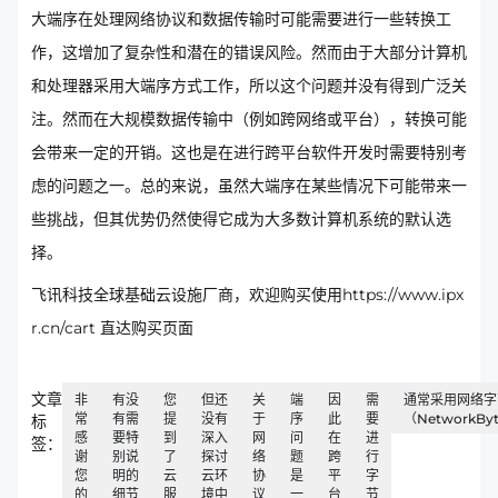
大端序在处理网络协议和数据传输时可能需要进行一些转换工
作，这增加了复杂性和潜在的错误风险。然而由于大部分计算机
和处理器采用大端序方式工作，所以这个问题并没有得到广泛关
注。然而在大规模数据传输中（例如跨网络或平台），转换可能
会带来一定的开销。这也是在进行跨平台软件开发时需要特别考
虑的问题之一。总的来说，虽然大端序在某些情况下可能带来一
些挑战，但其优势仍然使得它成为大多数计算机系统的默认选
择。
飞讯科技全球基础云设施厂商，欢迎购买使用https://www.ipx
r.cn/cart 直达购买页面
文章
非
有没
您
但还
关
端
因
需
通常采用网络字
常
有需
提
没有
于
序
此
要
（NetworkBy
标
感
要特
到
深入
网
问
在
进
签：
谢
别说
了
探讨
络
题
跨
行
您
明的
云
云环
协
是
平
字
的
细节
服
境中
议
一
台
节