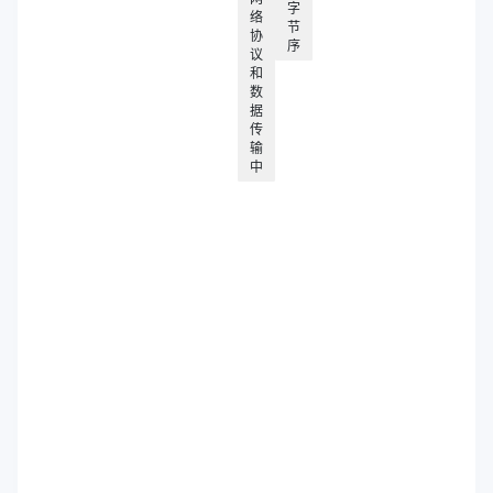
字
络
节
协
序
议
和
数
据
传
输
中