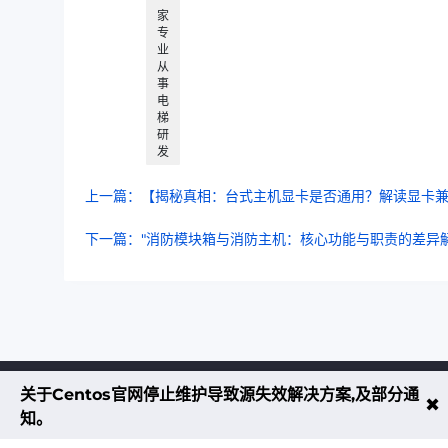
家
专
业
从
事
电
梯
研
发
上一篇：【揭秘真相：台式主机显卡是否通用？解读显卡
下一篇："消防模块箱与消防主机：核心功能与职责的差异解
关于Centos官网停止维护导致源失效解决方案,及部分通
不大创造互联致力于以最 “绿色节能” 
✖
知。
低碳排放的贡献者