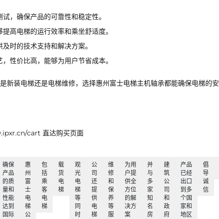
测试，确保产品的可靠性和稳定性。
够提高电梯的运行效率和乘坐舒适度。
供及时的技术支持和解决方案。
艺，性价比高，能够为用户节省成本。
是新装电梯还是电梯维修，选择惠州富士电梯主机轴承都能确保电梯的安
xr.cn/cart 直达购买页面
确保
惠
包
载
观
公
维
为用
并
建
产品
倡
产品
州
括
货
光
司
修
户提
与
筑
已经
导
的质
富
乘
电
电
还
和
供全
多
公
出口
诚
量和
士
客
梯
梯
提
保
方位
家
司
到多
信
性能
电
电
等
供
养
的解
知
和
个国
达到
梯
梯
同
电
等
决方
名
政
家和
国际
公
时
梯
服
案
房
府
地区