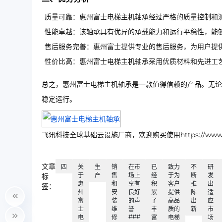
质量可靠：惠州富士电梯主机轴承经过严格的质量控制和
性能卓越：该轴承具有优异的承载能力和运行平稳性，能
售后服务完善：惠州富士提供专业的售后服务，为用户提
性价比高：惠州富士电梯主机轴承采用优质材料和先进工
总之，惠州富士电梯主机轴承是一款值得信赖的产品。无论
稳定运行。
飞讯科技全球基础云设施厂商，欢迎购买使用https://www.ip
文章
四
关
生
销
在市
已
致力
不
研
于
产
售
场上
经
于为
断
发
标
惠
和
享有
积
客户
推
出
签：
州
安
良好
累
提供
陈
适
富
装
的声
了
高品
出
应
士
维
誉
丰
质的
新
市
###
电
修
富
电梯
场