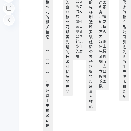
公司
梯
的
的
产品
需
历史
公
企
电
和服
求
与发
司
业
梯
务
的
展
###
的
该
制
新
惠州
研发
相
公
造
产
富士
与技
关
司
和
品
电梯
术实
信
以
安
公
公司
力
息
其
装
司
--
经过
惠州
先
经
引
--
多年
富士
进
验
进
--
的发
电梯
的
公
先
--
展
公司
技
司
进
--
拥有
术
始
的
--
一支
和
终
生
--
专业
优
坚
产
--
的研
--
质
持
技
-
发团
的
以
术
惠
队
产
质
和
州
品
量
设
富
为
备
士
核
电
心
梯
公
司
是
一