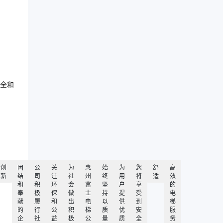
全和
创
团
公
关
为
惠
始
为
您
舒
高
新
结
司
注
社
州
终
用
将
适
效
和
积
环
会
富
坚
户
享
的
奉
极
保
做
士
持
提
受
电
献
履
和
出
电
以
供
到
梯
的
行
公
积
梯
质
优
安
服
企
社
益
极
公
量
质
全
务