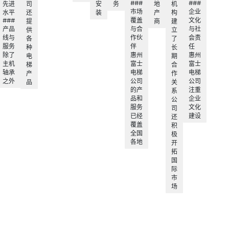
###
###
先进
司
安
务
地
机
市场
企业
水平
还
装
产
构
###
覆盖
文化
提
商
建
产品
与合
与社
供
立
线与
作伙
会责
各
了
服务
伴
任
种
长
除了
惠州
惠州
电
期
主机
富士
富士
梯
合
轴承
电梯
电梯
产
作
之外
公司
公司
品
关
的产
注重
系
品和
企业
公
服务
文化
司
已经
建设
还
覆盖
积
全国
极
各地
开
拓
国
际
市
场