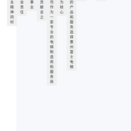
业
会
事
贡
司
为
的
精
责
业
献
作
核
产
神
任
总
为
心
品
同
之
一
和
时
家
服
专
务
业
选
的
择
电
惠
梯
州
制
富
造
士
商
电
和
梯
服
务
商