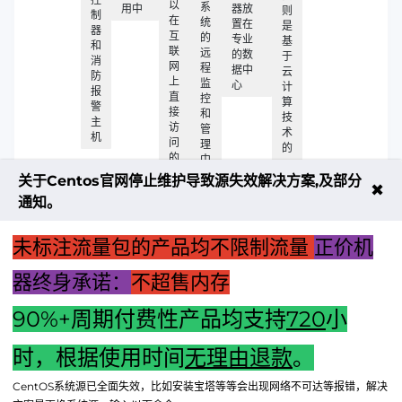
以
系
用中
器放
则
制
在
统
置在
是
器
互
的
专业
基
和
联
远
的数
于
消
网
程
据中
云
防
上
监
心
计
报
直
控
算
警
接
和
技
主
访
管
术
机
问
理
的
的
中
一
IP
种
关于Centos官网停止维护导致源失效解决方案,及部分
地
✖
服
通知。
址
务
器
服
未标注流量包的产品均不限制流量
正价机
务
器终身承诺：
不超售内存
90%+周期付费性产品均支持
720
小
上一篇：远程启动消防泵的关键技术：消控主机的应用与优势
时，根据使用时间
无理由退款
。
下一篇：“绝尘侠主机启动故障解析：电源、硬件与系统的全面
CentOS系统源已全面失效，比如安装宝塔等等会出现网络不可达等报错，解决
排查”