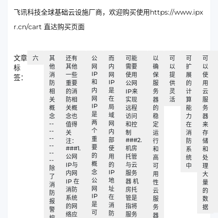
飞讯科技全球基础云设施厂商，欢迎购买使用https://www.ipx
r.cn/cart 直达购买页面
文章
六
其
还有
公
而
可能
以
可
可
可
他
其他
网
内
需要
确
以
扩
以
标
IP
消
一些
网
使用
保
提
展
使
签：
和
IP
防
重要
公网
服
供
的
用
内
是
相
的消
IP来
务
灵
计
云
网
在
关
防相
实现
器
活
算
服
IP
局
概
关概
远程
的
能
务
是
域
念
念也
访问
稳
力
器
两
--
网
值得
和控
定
在
来
--
个
内
关
制
运
消
存
--
重
部
###2.
注：
行
防
储
--
要
###1.
使
机房
和
系
和
--
的
公网
用
托管
高
统
处
--
概
IP与
的
与云
可
中
理
除
念
IP
内网
服务
用
大
了
公
地
IP 在
器 机
性
量
消
网
址
消防
房托
云
的
防
IP
在
系统
管是
服
数
报
是
消
的网
指将
务
据
警
可
防
络应
服务
器
控