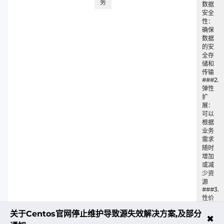
务
数据
安全
性：
确保
数据
的安
全存
储和
传输
###2.
弹性
扩
展：
可以
根据
业务
需求
随时
增加
或减
少资
源
###3.
性价
比：
关于Centos官网停止维护导致源失效解决方案,及部分
选择
✖
性价