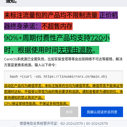
通知。
比高
的云
未标注流量包的产品均不限制流量
正价机
服务
器终身承诺：
不超售内存
上一篇：根据您的要求，我为这篇关于游戏主机配置方案的文
章设计的标题为：游戏玩家宝典：顶级游戏主机配置方案解
90%+周期付费性产品均支持
720
小
析。这个标题旨在突出文章的亮点和重点，强调它为游戏玩家
提供了专业、详细的顶级游戏主机配置方案，吸引读者的兴
时，根据使用时间
无理由退款
。
趣。
CentOS系统源已全面失效，比如安装宝塔等等会出现网络不可达等报错，解决
下一篇：“电脑启动故障解析：主机按一下闪一下怎么办？”
方案是更换系统源。输入以下命令：
bash <(curl -sSL https://linuxmirrors.cn/main.sh)
Fenxun Tech 飞讯科技旗下云平台，相关服务主体：
活动区产品均为峰值带宽，未标注独享的也均为峰值带宽。峰值带宽不能保证带
重庆飞讯科技有限公司|中国电信股份有限公司荣昌分公司 提供网络服务
|
宽随时达标，不接受以带宽为由的售后要求和说辞。通知查看即为通知到位，未
重庆飞讯科技有限公司|酷盾 提供CDN服务
查询通知的禁止购买产品。
渝ICP备2024034038号-1
CPU保证单核性能高，不保证多核性能高。
渝公网安备50022602000851号
关闭
我确认阅读并且同意
重庆飞讯科技有限公司
渝ICP证2024034038号 |
|
增值电信业务经营许可证：B2-20242579
|
B1-20242579