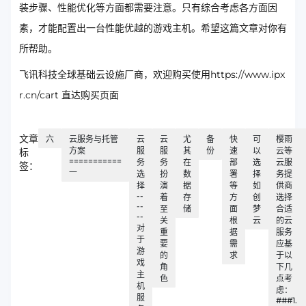
装步骤、性能优化等方面都需要注意。只有综合考虑各方面因
素，才能配置出一台性能优越的游戏主机。希望这篇文章对你有
所帮助。
飞讯科技全球基础云设施厂商，欢迎购买使用https://www.ipx
r.cn/cart 直达购买页面
文章
六
云服务与托管
云
云
尤
备
快
可
樱雨
方案
服
服
其
份
速
以
云等
标
===========
务
务
在
部
选
云服
签：
一
选
扮
数
署
择
务提
择
演
据
等
如
供商
--
着
存
方
创
选择
--
至
储
面
梦
合适
--
关
根
云
的云
对
重
据
服务
于
要
需
应基
游
的
求
于以
戏
角
下几
主
色
点考
机
虑：
服
###1.