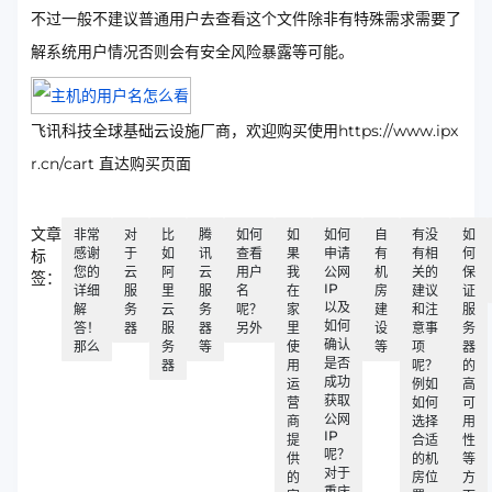
不过一般不建议普通用户去查看这个文件除非有特殊需求需要了
解系统用户情况否则会有安全风险暴露等可能。
飞讯科技全球基础云设施厂商，欢迎购买使用https://www.ipx
r.cn/cart 直达购买页面
文章
非常
对
比
腾
如何
如
如何
自
有没
如
感谢
于
如
讯
查看
果
申请
有
有相
何
标
您的
云
阿
云
用户
我
公网
机
关的
保
签：
IP
详细
服
里
服
名
在
房
建议
证
以及
解
务
云
务
呢？
家
建
和注
服
如何
答！
器
服
器
另外
里
设
意事
务
确认
那么
务
等
使
等
项
器
是否
器
用
呢？
的
成功
运
例如
高
获取
营
如何
可
公网
商
选择
用
IP
提
合适
性
呢？
供
的机
等
对于
的
房位
方
重庆