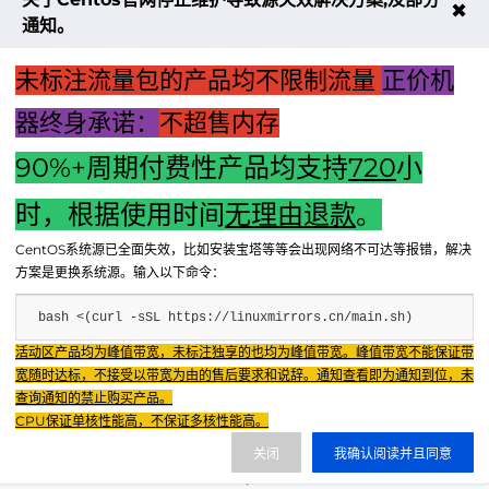
✖
通知。
未标注流量包的产品均不限制流量
正价机
器终身承诺：
不超售内存
90%+周期付费性产品均支持
720
小
上一篇：电脑主机风扇故障引发高温危机：原因解析与解决策
略
时，根据使用时间
无理由退款
。
下一篇：华为摄像头主机全方位控制指南：从基础操作到高级
CentOS系统源已全面失效，比如安装宝塔等等会出现网络不可达等报错，解决
功能应用
方案是更换系统源。输入以下命令：
bash <(curl -sSL https://linuxmirrors.cn/main.sh)
Fenxun Tech 飞讯科技旗下云平台，相关服务主体：
活动区产品均为峰值带宽，未标注独享的也均为峰值带宽。峰值带宽不能保证带
重庆飞讯科技有限公司|中国电信股份有限公司荣昌分公司 提供网络服务
|
宽随时达标，不接受以带宽为由的售后要求和说辞。通知查看即为通知到位，未
重庆飞讯科技有限公司|酷盾 提供CDN服务
查询通知的禁止购买产品。
渝ICP备2024034038号-1
CPU保证单核性能高，不保证多核性能高。
渝公网安备50022602000851号
关闭
我确认阅读并且同意
重庆飞讯科技有限公司
渝ICP证2024034038号 |
|