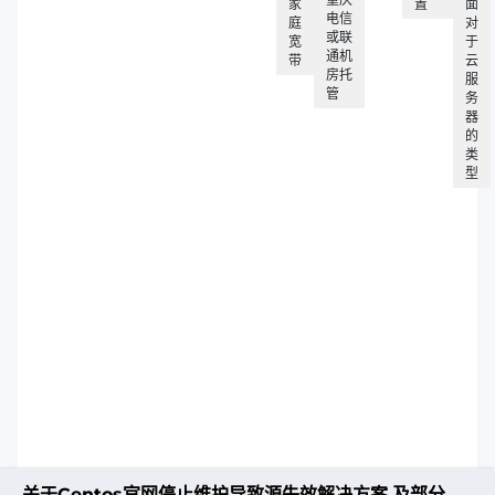
家
置
面
电信
庭
对
或联
宽
于
通机
带
云
房托
服
管
务
器
的
类
型
关于Centos官网停止维护导致源失效解决方案,及部分