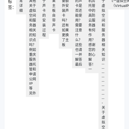
常
其他
于
果
要额
的声
机房
于
1.**虚拟空
标
详
关于
声
主
外安
卡是
托管
虚
（VirtualP
签：
细
虚拟
卡
板
装声
否还
中的
拟
空间
的
自
卡
能使
高防
空
和服
安
带
吗？
用？
云服
间
务器
装
声
还有
需要
务器
和
相关
过
卡
如果
注意
有何
服
的知
程
更换
什
作
务
识点
了主
么？
用？
器
吗？
板
这些
感谢
相
例如
也请
您的
关
重庆
一并
耐心
知
服务
解答
解
识
--
器托
最后
答！
--
管和
一
--
申请
--
公网
--
IP
--
等
--
另外
--
--
-
关
于
虚
拟
空