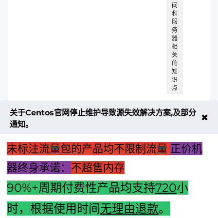
间
和
服
务
器
相
关
的
知
识
点
关于Centos官网停止维护导致源失效解决方案,及部分
✖
通知。
未标注流量包的产品均不限制流量
正价机
器终身承诺：
不超售内存
90%+周期付费性产品均支持
720
小
时，根据使用时间
无理由退款
。
上一篇：超越界限：你的选择塑造“主机可推的游戏之旅”！