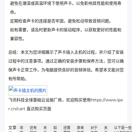
避免在潮湿或高温环境下使用声卡，以免影响其性能和使用寿
命。
定期检查声卡的连接是否牢固，避免松动导致音频问题。
如有需要，请及时更新声卡的驱动程序，以获取更好的性能和
兼容性。
总结：本文为您详细展示了声卡插入主机的过程，并介绍了安装
过程中的注意事项。通过正确的安装步骤和保养方法，您可以确
保声卡正常工作，为电脑提供良好的音频体验。希望本文能对您
有所帮助。
飞讯科技全球基础云设施厂商，欢迎购买使用https://www.ipx
r.cn/cart 直达购买页面
文章
非
还有
关
如
还需
原来
对于
关
以下是一些