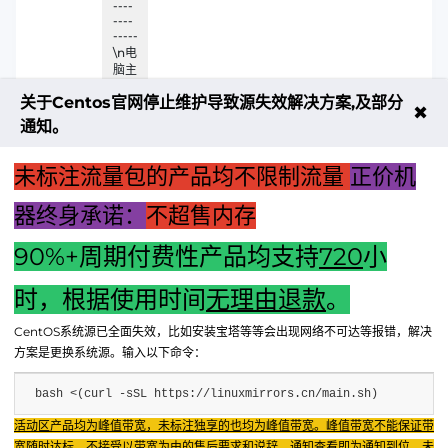
----
----
-----
\n电
脑主
机的
关于Centos官网停止维护导致源失效解决方案,及部分
租用
✖
涉及
通知。
各种
复杂
未标注流量包的产品均不限制流量
正价机
的硬
件配
置和
器终身承诺：
不超售内存
业务
需求
90%+周期付费性产品均支持
720
小
考量
时，根据使用时间
无理由退款
。
上一篇：台式电脑主机按钮失灵怎么办？全面解析解决方案
CentOS系统源已全面失效，比如安装宝塔等等会出现网络不可达等报错，解决
下一篇：联想电脑主机键盘鼠标无响应问题解析与解决方案
方案是更换系统源。输入以下命令：
bash <(curl -sSL https://linuxmirrors.cn/main.sh)
Fenxun Tech 飞讯科技旗下云平台，相关服务主体：
活动区产品均为峰值带宽，未标注独享的也均为峰值带宽。峰值带宽不能保证带
重庆飞讯科技有限公司|中国电信股份有限公司荣昌分公司 提供网络服务
|
宽随时达标，不接受以带宽为由的售后要求和说辞。通知查看即为通知到位，未