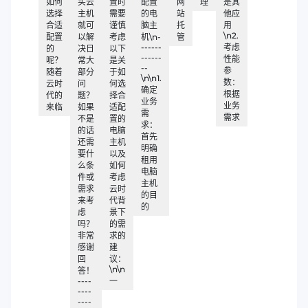
如何
买云
置时
配置
网
理
是其
选择
主机
需要
的电
站
他应
合适
就可
谨慎
脑主
托
用
\n2.
配置
以解
考虑
机\n-
管
------
考虑
的
决日
以下
------
性能
呢？
常大
是关
--
参
随着
部分
于如
\n\n1.
数：
云时
问
何选
确定
根据
代的
题？
择合
业务
业务
来临
如果
适配
需
需求
不是
置的
求：
的话
电脑
首先
还需
主机
明确
要什
以及
租用
么条
如何
电脑
件或
考虑
主机
需求
云时
的目
来考
代背
的
虑
景下
吗？
的需
非常
求的
感谢
建
回
议：
\n\n
答！
----
一
----
----