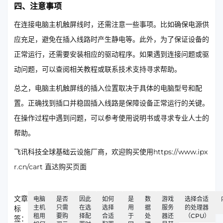
四、注意事项
在连接电脑主机触屏线时，还需注意一些事项。比如确保电源供
应充足，避免在插入线路时产生静电等。此外，为了保证设备的
正常运行，还需要安装相应的驱动程序。如果遇到连接问题或驱
动问题，可以查阅相关教程或联系技术支持寻求帮助。
总之，电脑主机触屏线的插入位置取决于具体的电脑型号和配
置。正确找到插口并稳固插入线路是保障设备正常运行的关键。
在操作过程中遇到问题，可以参考使用说明书或寻求专业人士的
帮助。
飞讯科技全球基础云设施厂商，欢迎购买使用https://www.ipx
r.cn/cart 直达购买页面
文章
电脑
是否
因此
如何
是
数
游戏
选择合适
主机
只需
在选
选择
用
据
服务
的处理器
标
租用
要购
择配
合适
于
处
器还
（CPU）
签：