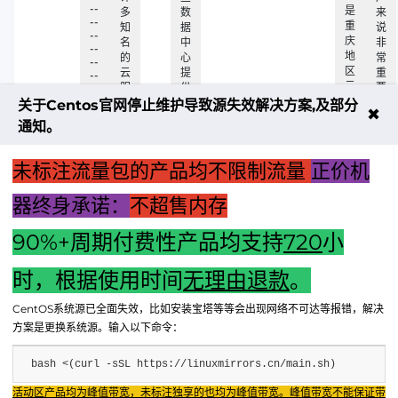
--
是
多
数
来
--
重
知
据
说
--
庆
名
中
非
--
地
的
心
常
--
区
云
提
重
--
云
服
供
要
--
服
--
务
了
对
关于Centos官网停止维护导致源失效解决方案,及部分
✖
--
务
提
多
于
通知。
--
的
供
种
自
-
一
商
云
有
在
个
服
机
未标注流量包的产品均不限制流量
正价机
重
重
务
房
庆
要
的
器终身承诺：
不超售内存
地
方
用
区
面
户
90%+周期付费性产品均支持
720
小
上一篇："主机排风扇卸下步骤详解：操作指南与注意事项"
时，根据使用时间
无理由退款
。
下一篇：电脑主机全方位数据解析：深入了解核心硬件规格与
CentOS系统源已全面失效，比如安装宝塔等等会出现网络不可达等报错，解决
性能特点
方案是更换系统源。输入以下命令：
bash <(curl -sSL https://linuxmirrors.cn/main.sh)
Fenxun Tech 飞讯科技旗下云平台，相关服务主体：
活动区产品均为峰值带宽，未标注独享的也均为峰值带宽。峰值带宽不能保证带