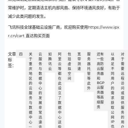
常维护时，定期清洁主机内部风扇、保持环境通风良好，有助于
减少此类问题的发生。
飞讯科技全球基础云设施厂商，欢迎购买使用https://www.ipx
r.cn/cart 直达购买页面
文章
四
关
云
如
阿
包
宽
服
还有
以
对
于
服
腾
里
括
带
务
一些
满
于
标
重
务
讯
云
虚
测
器
高防
足
需
签：
庆
与
云
等
拟
速
托
云服
不
要
地
数
都
空
管
务器
同
远
区
据
在
间
等
和
用
程
BGP
的
中
此
此
户
访
云服
云
心
设
外
的
问
务器
服
的
立
需
或
等高
务
发
了
求
提
级服
与
展
数
获
供
务
数
非
据
取
服
据
常
中
公
务
中
迅
心
网
的
IP
心
速
这
用
--
也
许
些
户