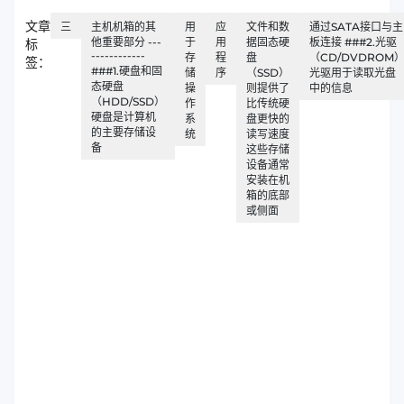
文章
三
主机机箱的其
用
应
文件和数
通过SATA接口与主
他重要部分 ---
于
用
据固态硬
板连接 ###2.光驱
标
------------
存
程
盘
（CD/DVDROM
签：
###1.硬盘和固
储
序
（SSD）
光驱用于读取光盘
态硬盘
操
则提供了
中的信息
（HDD/SSD）
作
比传统硬
硬盘是计算机
系
盘更快的
的主要存储设
统
读写速度
备
这些存储
设备通常
安装在机
箱的底部
或侧面