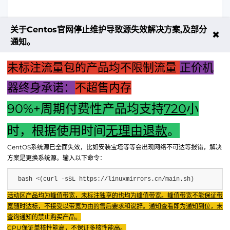
关于Centos官网停止维护导致源失效解决方案,及部分
✖
通知。
未标注流量包的产品均不限制流量
正价机
器终身承诺：
不超售内存
90%+周期付费性产品均支持
720
小
上一篇：揭秘主机机箱内构：探索电脑核心硬件的奥秘
时，根据使用时间
无理由退款
。
下一篇：消防主机广播系统接线流程详解：步骤与注意事项指
CentOS系统源已全面失效，比如安装宝塔等等会出现网络不可达等报错，解决
南
方案是更换系统源。输入以下命令：
bash <(curl -sSL https://linuxmirrors.cn/main.sh)
Fenxun Tech 飞讯科技旗下云平台，相关服务主体：
活动区产品均为峰值带宽，未标注独享的也均为峰值带宽。峰值带宽不能保证带
重庆飞讯科技有限公司|中国电信股份有限公司荣昌分公司 提供网络服务
|
宽随时达标，不接受以带宽为由的售后要求和说辞。通知查看即为通知到位，未
重庆飞讯科技有限公司|酷盾 提供CDN服务
查询通知的禁止购买产品。
渝ICP备2024034038号-1
CPU保证单核性能高，不保证多核性能高。