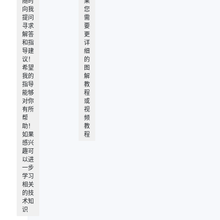
随时
果
向我
您
提问
需
寻求
要
解答
更
和指
详
导建
细
议！
的
希望
图
我的
解
指导
教
能够
程
对你
或
有所
视
帮
频
助！
教
如果
程
感兴
趣可
以进
一步
学习
相关
的技
术知
识