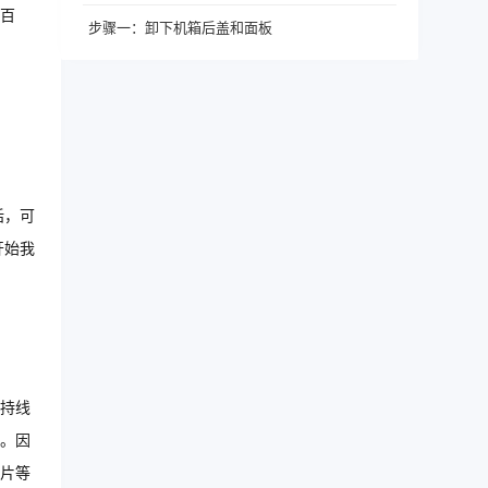
百
步骤一：卸下机箱后盖和面板
话，可
开始我
持线
。因
片等