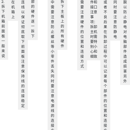
2.
部
拆
在
连
中
需
件和
或
同
腕
拆
的
下
机
线
需
要
接口
者
时
以
下
硬
主
箱
以
要
注
注意
不
要
防
机
件
板
上
保
注
意
事
良
注
止
箱
逐
上
证
意
硬
项：
后
意
静
前
一
的
彻
防
件
拆卸
果
防
电
面
拆
所
底
止
的
主机
在
静
对
板
下
有
取
螺
位
时需
拆
电
电
一
硬
下
丝
置
要特
卸
脑
般
件
前
等
和
别小
过
部
来
面
小
连
心和
程
件
说
板
零
接
细致
中
造
注
件
方
可
成
意
丢
式
以
损
保
失
记
害
持
同
录
另
线
时
每
外
的
要
个
连
注
部
接
意
件
稳
电
的
定
源
位
线
置
的
和
连
连
接
接