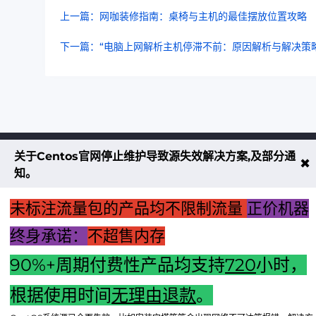
上一篇：网咖装修指南：桌椅与主机的最佳摆放位置攻略
下一篇：“电脑上网解析主机停滞不前：原因解析与解决策略
关于Centos官网停止维护导致源失效解决方案,及部分通
不大创造互联致力于以最 “绿色节能” 
✖
知。
低碳排放的贡献者
未标注流量包的产品均不限制流量
正价机器
了解更多
终身承诺：
不超售内存
90%+周期付费性产品均支持
720
小时，
享无忧退款服务
根据使用时间
无理由退款
。