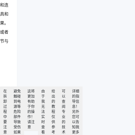
和连
具和
果。
或者
节与
在
避免
这将
由
给
可
详细
拆
触碰
更加
于
出
以
的指
卸
到电
有助
我
的
查
导信
过
源等
于你
无
教
阅
息！
程
危险
的操
法
程
专
另外
中
部件
作！
实
仅
业
您可
要
导致
请注
时
供
的
以告
注
受伤
意
查
参
技
知我
意
如果
看
考
术
更多