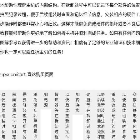
地帮助你理解主机的内部结构。在拆卸过程中可以记录下每个部件的位置
拍照记录过程，便于后续组装时查看和记忆细节信息。安装相应的硬件工
步操作时都要非常小心和细致。这样才能避免造成硬件的损坏或者不良后
教程能够帮助你更好地了解如何拆主机并顺利完成任务。如果有任何问题
图解参考以获得进一步的帮助和资讯！相信有了足够的专业知识和技术细
你也一定可以胜任拆主机的任务！
xr.cn/cart 直达购买页面
以
前
需
避
如
散
以
如
硬
以便
避
以
穿
便
面
要
免
电
热
便
内
盘
后续
免
便
戴
后
板
轻
混
源
器
后
存
等
重新
造
后
防
续
通
轻
乱
等
续
条
在
组装
成
续
静
3.
组
过
搬
在
重
拆
同时
硬
组
电
将
装
卡
开
拆
新
卸
要注
件
装
手
机
时
扣
所
卸
连
过
意避
的
时
环
箱
使
固
有
过
接
程
免损
损
参
或
内
4.
用
定
的
程
中
坏硬
坏
考
手