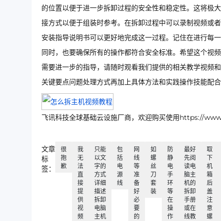
的位置以便于进一步拆卸过程的安全性和稳定性。这将极大
接方式以便于组装时参考。在拆卸过程中可以录制视频或者
安装指导说明书可以更好地完成这一过程。记住在进行每一
同时，也要确保所有的操作都符合安全标准。希望这个视频
需要进一步的指导，请随时观看我们提供的相关教学视频和
关键要点问题处理方式再加上具体方法和实践操作技能配合
飞讯科技全球基础云设施厂商，欢迎购买使用https://www.ip
文章
很
我
只能
包
网
如
防
最好
取
抱
无
以文
括
线
螺
静
先阅
下
标
歉
法
字的
电
等
丝
电
读电
机
签：
直
方式
源
准
刀
手
脑主
箱
接
详细
线
备
套
环
机的
后
提
描述
好
装
等
拆卸
盖
供
拆卸
必
在
手册
注
视
电脑
要
操
或在
意
频
主机
的
作
线教
螺