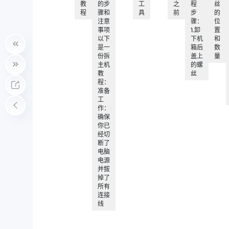
教
的步
工
之
程
丝
程
骤和
具
前
步
的
注意
骤：
位
事项
1.卸
置
以下
下机
和
是一
箱后
数
份拆
盖上
量
主机
的螺
教
丝
程：
准备
工
作：
确保
你已
经切
断了
电脑
电源
并拔
掉了
所有
连接
线