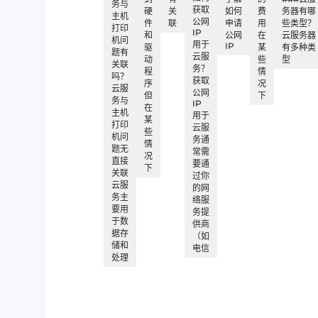
务与
获取
硬
关
如何
费
务器有哪
主机
公网
件
联
申请
用
些类型？
打印
IP
和
公网
在
云服务器
机问
用于
IP
驱
某
有多种类
题有
云服
动
些
型
关联
务？
程
情
吗？
获取
序
况
云服
公网
但
下
务与
IP
在
主机
用于
某
打印
云服
些
机问
务通
情
题无
常需
况
直接
要通
下
关联
过你
云服
的网
务主
络服
要用
务提
于数
供商
据存
（如
储和
电信
处理