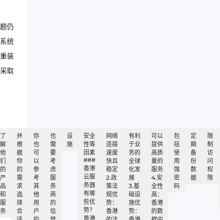
题仍
系统
重装
采取
了
并
你
也
设
安全
网络
有利
可以
包
定
限
解
根
也
需
施
性等
连接
于业
提供
括
期
制
他
据
可
要
因素
速度
务的
高质
使
备
访
###
们
你
以
考
快且
全球
量的
用
份
问
香港
的
的
参
虑
稳定
化发
服务
强
数
权
云服
产
需
考
服
2.政
展
4.安
密
据
限
务器
品
求
其
务
策法
3.基
全性
码
有哪
和
选
他
商
规优
础设
高：
些优
服
择
用
的
势：
施优
香港
势？
务
合
户
信
香港
势：
的数
香港
适
的
誉
的法
香港
据中