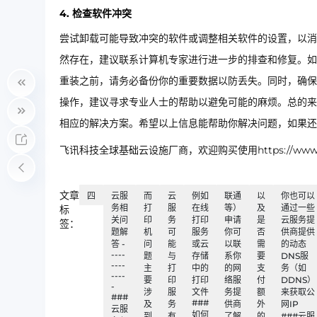
4. 检查软件冲突
尝试卸载可能导致冲突的软件或调整相关软件的设置，以消
然存在，建议联系计算机专家进行进一步的排查和修复。如
重装之前，请务必备份你的重要数据以防丢失。同时，确保
操作，建议寻求专业人士的帮助以避免可能的麻烦。总的来
相应的解决方案。希望以上信息能帮助你解决问题，如果还
飞讯科技全球基础云设施厂商，欢迎购买使用https://www.ip
文章
四
云服
而
云
例如
联通
以
你也可以
务相
打
服
在线
等）
及
通过一些
标
关问
印
务
打印
申请
是
云服务提
签：
题解
机
可
服务
你可
否
供商提供
答 -
问
能
或云
以联
需
的动态
----
题
与
存储
系你
要
DNS服
----
主
打
中的
的网
支
务（如
----
要
印
打印
络服
付
DDNS）
-
涉
服
文件
务提
额
来获取公
###
###
及
务
供商
外
网IP
云服
如何
到
有
了解
的
###云服