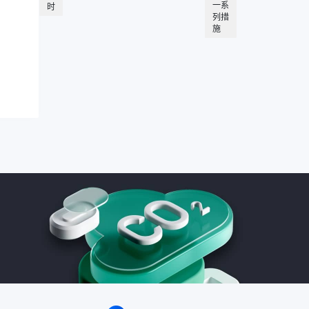
一系
时
列措
施