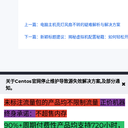
上一篇：电脑主机亮灯风扇不转的疑难解析与解决方案
下一篇：新颖标题建议：揭秘虚拟机配置秘籍：如何轻松
关于Centos官网停止维护导致源失效解决方案,及部分通
不大创造互联致力于以最 “绿色节能” 
✖
知。
低碳排放的贡献者
未标注流量包的产品均不限制流量
正价机器
了解更多
终身承诺：
不超售内存
90%+周期付费性产品均支持
720
小时，