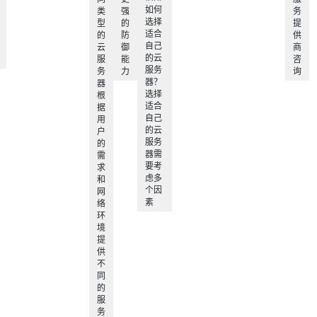
如何
类
强
务
选择
型
的
提
适合
的
防
供
自己
云
御
商
的云
服
能
咨
服务
务
力
询
器？
器
选择
根
适合
据
自己
用
的云
户
服务
的
器需
需
要考
求
虑多
和
个因
网
素
络
环
境
提
供
不
同
的
服
务