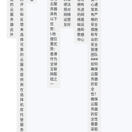
云服
的
评
律法
拥有
心通
务器
云
价
规对
先进
常具
具有
服
和
网络
的网
有严
以下
务
反
运营
络基
格的
优
器
馈
友好
础设
安全
势：
此
来
施和
措施
1.地
外
选
数据
和专
理位
择
中心
业的
置优
可
安全
势：
靠
管理
香港
的
团队
作为
###
云
全球
如何
服
互联
确保
务
网枢
云服
提
纽之
务器
供
一
的安
商
全
在
性？
选
确保
择
云服
机
务器
房
的安
托
全性
管
需要
服
采取
务