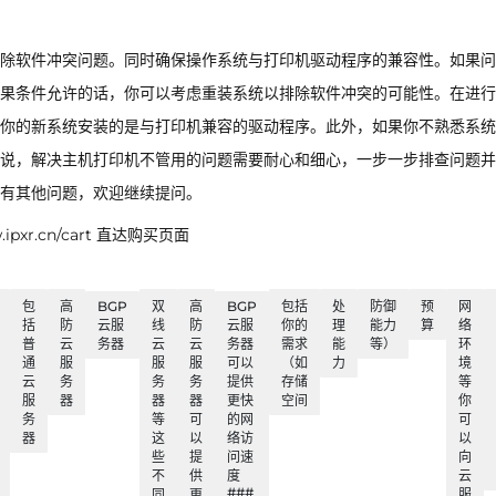
除软件冲突问题。同时确保操作系统与打印机驱动程序的兼容性。如果问
果条件允许的话，你可以考虑重装系统以排除软件冲突的可能性。在进行
你的新系统安装的是与打印机兼容的驱动程序。此外，如果你不熟悉系统
说，解决主机打印机不管用的问题需要耐心和细心，一步一步排查问题并
有其他问题，欢迎继续提问。
xr.cn/cart 直达购买页面
包
高
BGP
双
高
BGP
包括
处
防御
预
网
括
防
云服
线
防
云服
你的
理
能力
算
络
普
云
务器
云
云
务器
需求
能
等）
环
通
服
服
服
可以
（如
力
境
云
务
务
务
提供
存储
等
服
器
器
器
更快
空间
你
务
等
可
的网
可
器
这
以
络访
以
些
提
问速
向
不
供
度
云
###
同
更
服