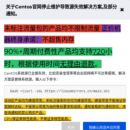
细
取或
是
卡没
开
解
写入
正
有安
电
关于Centos官网停止维护导致源失效解决方案,及部分
✖
析
大量
常
装好
脑
通知。
一
数据
的
主
下
时
机
可
箱
未标注流量包的产品均不限制流量
正价机
能
的
器终身承诺：
不超售内存
原
因
90%+周期付费性产品均支持
720
小
上一篇："主机英文版游戏和软件下载全攻略：从选择到安装一
时，根据使用时间
无理由退款
。
步到位"
CentOS系统源已全面失效，比如安装宝塔等等会出现网络不可达等报错，解决
下一篇：主机广场：电脑硬件选购的一站式体验平台
方案是更换系统源。输入以下命令：
bash <(curl -sSL https://linuxmirrors.cn/main.sh)
Fenxun Tech 飞讯科技旗下云平台，相关服务主体：
活动区产品均为峰值带宽，未标注独享的也均为峰值带宽。峰值带宽不能保证带
重庆飞讯科技有限公司|中国电信股份有限公司荣昌分公司 提供网络服务
|
宽随时达标，不接受以带宽为由的售后要求和说辞。通知查看即为通知到位，未
重庆飞讯科技有限公司|酷盾 提供CDN服务
查询通知的禁止购买产品。
渝ICP备2024034038号-1
CPU保证单核性能高，不保证多核性能高。
渝公网安备50022602000851号
关闭
我确认阅读并且同意
重庆飞讯科技有限公司
渝ICP证2024034038号 |