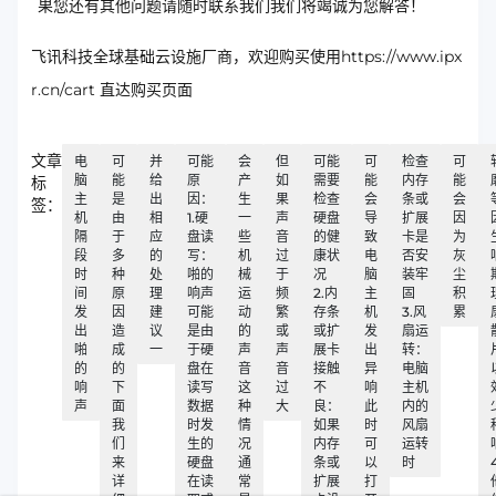
果您还有其他问题请随时联系我们我们将竭诚为您解答！
飞讯科技全球基础云设施厂商，欢迎购买使用https://www.ipx
r.cn/cart 直达购买页面
文章
电
可
并
可能
会
但
可能
可
检查
可
脑
能
给
原
产
如
需要
能
内存
能
标
主
是
出
因：
生
果
检查
会
条或
会
签：
机
由
相
1.硬
一
声
硬盘
导
扩展
因
隔
于
应
盘读
些
音
的健
致
卡是
为
段
多
的
写：
机
过
康状
电
否安
灰
时
种
处
啪的
械
于
况
脑
装牢
尘
间
原
理
响声
运
频
2.内
主
固
积
发
因
建
可能
动
繁
存条
机
3.风
累
出
造
议
是由
的
或
或扩
发
扇运
啪
成
一
于硬
声
声
展卡
出
转：
的
的
盘在
音
音
接触
异
电脑
响
下
读写
这
过
不
响
主机
声
面
数据
种
大
良：
此
内的
我
时发
情
如果
时
风扇
们
生的
况
内存
可
运转
来
硬盘
通
条或
以
时
详
在读
常
扩展
打