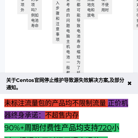
入
项
项
考
都
地充
不使
步
外
吗？
虑
可
电和
用时
骤
例如
的
能
放电
和
电池
问
导
注
寿命
题
致
意
电
电
事
脑
池
项
主
寿
机
命
电
缩
池
短
一
为
般
了
都
延
有
长
关于Centos官网停止维护导致源失效解决方案,及部分
✖
一
电
通知。
定
池
的
寿
使
命
未标注流量包的产品均不限制流量
正价机
用
寿
器终身承诺：
不超售内存
命
90%+周期付费性产品均支持
720
小
上一篇：主机与虚拟机间的数据粘贴：概念解析与应用场景探
讨