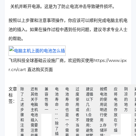
关机并断开电源。这是为了防止电流冲击导致硬件损坏。
按照以上步骤和注意事项操作，你应该可以顺利完成电脑主机电
池的插入。如果在操作过程中遇到任何问题，建议寻求专业人士
的帮助。
飞讯科技全球基础云设施厂商，欢迎购买使用https://www.ipx
r.cn/cart 直达购买页面
文章
除
还有
兼
电
电
过
建议
按照
应
阴
了
其他
容
池
池
度
遵循
电池
将
凉
标
上
关于
性
寿
寿
使
以下
的使
电
的
签：
述
电脑
等
命
命
用
几
用说
池
地
--
步
主机
一
也
或
点：
明进
存
方
--
骤
电池
是
者
1.合
行使
放
--
和
插入
一
不
理使
用
在
除
注
需要
个
当
用：
2.存
干
了
意
注意
需
使
避免
储环
燥
插
事
的事
要
用
频繁
境：