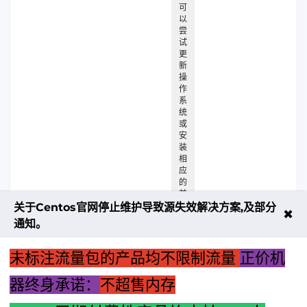
可
以
尝
试
更
新
操
作
系
统
或
安
装
相
应
的
兼
容
关于Centos官网停止维护导致源失效解决方案,及部分
✖
性
通知。
补
丁
二
未标注流量包的产品均不限制流量
正价机
器终身承诺：
不超售内存