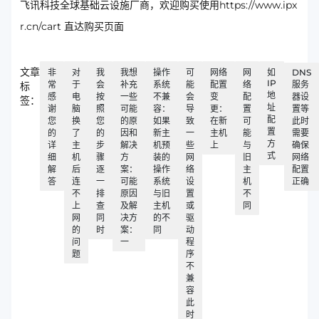
飞讯科技全球基础云设施厂商，欢迎购买使用https://www.ipx
r.cn/cart 直达购买页面
文章
非
对
我
我想
操作
可
网络
网
如
DNS
IP
常
于
会
补充
系统
能
配置
络
服务
标
地
感
电
按
一些
不兼
会
变
配
器设
签：
址
谢
脑
照
可能
容：
导
更：
置
置等
配
您
换
您
的原
如果
致
在新
可
此时
置
的
了
的
因和
新主
一
主机
能
需要
方
详
主
步
解决
机预
些
上
与
确保
式
细
机
骤
方
装的
网
旧
网络
解
后
逐
案：
操作
络
主
配置
答
连
一
可能
系统
设
机
正确
不
排
原因
与旧
置
不
上
查
及解
主机
或
同
网
同
决方
的不
驱
的
时
案：
同
动
问
一
程
题
序
不
兼
容
此
时