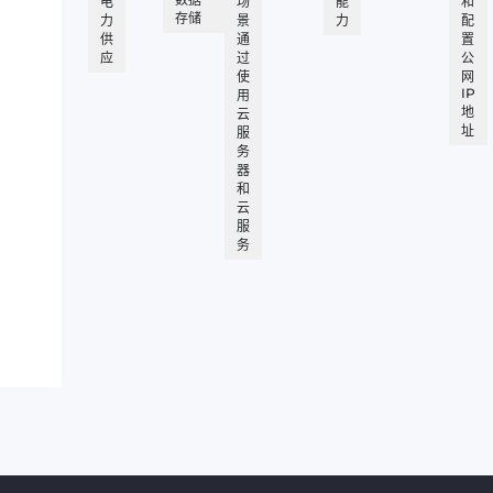
电
场
能
和
存储
力
景
力
配
供
通
置
应
过
公
使
网
IP
用
地
云
址
服
务
器
和
云
服
务