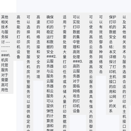
其他
高
可
高
确保
适
可以
可
可
保护
以
相关
性
以
速
打印
用
实现
以
以
打印
及
技术
能
选
的
机的
于
打印
使
有
机的
其
与服
的
择
网
稳定
需
数据
用
效
数据
他
务探
打
机
络
运行
要
的集
高
抵
安全
相
讨 ---
印
房
连
和数
处
中管
防
御
总
关
------
机
托
接
据的
理
理和
云
各
结：
技
----
设
管
和
安全
大
高效
服
种
本文
术
###1.
###2.
备
服
安
量
处理
务
网
详细
与
机房
云服
###3.
务
全
打
器
络
探讨
服
托管
务器
高防
机
的
印
高
攻
了打
务
服务
与云
云服
房
环
任
防
击
印机
选
对于
服务
务器
托
境
务
云
主机
择
需要
云服
对于
管
或
服
接口
合
高可
务器
面临
服
存
务
的应
适
用性
和云
网络
务
储
器
用和
的
服务
攻击
可
大
具
公网
打
可以
的打
IP
以
量
有
印
提供
印机
的关
提
打
强
机
弹性
设备
系
供
印
大
主
的计
稳
数
的
机
算资
定
据
防
接
源和
的
的
御
口
数据