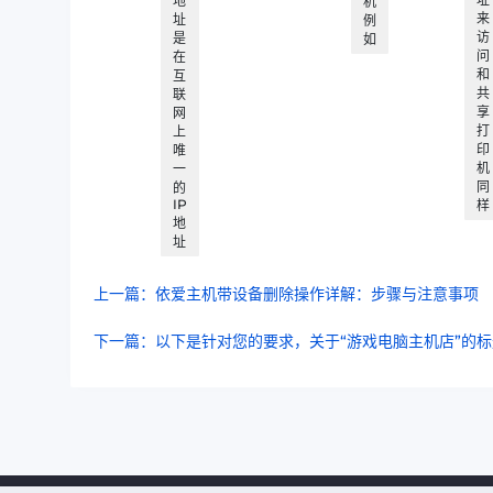
地
机
来
址
例
访
是
如
问
在
和
互
共
联
享
网
打
上
印
唯
机
一
同
的
IP
样
地
址
上一篇：依爱主机带设备删除操作详解：步骤与注意事项
下一篇：以下是针对您的要求，关于“游戏电脑主机店”的