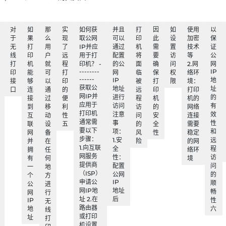
对
如
那
实
如何获
并且
打
因
如
使用
以
于
果
么
现
取公网
可以
印
此
设
加密
保
无
打
用
了
IP并应
通过
机
需
置
技术
证
线
印
户
远
用于打
配置
将
要
访
等
公
打
机
就
程
印机？ -
的公
面
确
问
2.网
网
--------
IP
印
能
可
打
网
临
保
权
络环
------
IP
地
接
够
以
印
被
打
限
境：
获取公
地址
址
口
连
通
的
远
印
打印
网IP并
进行
的
接
过
便
程
机
机的
应用于
访问
有
到
移
利
访
的
网络
打印机
注意
效
互
动
性
问
安
连接
通常需
事
性
联
设
五
的
全
需要
要以下
项：
和
网
备
风
性
稳定
步骤：
1.安
远
并
在
险
的网
1.向互联
全
程
拥
任
络环
网服务
性：
访
有
何
境
提供商
配置
问
一
地
（ISP）
公网
的
个
方
申请公
IP
顺
公
进
网IP地
地址
畅
网
行
址 2.在
后
IP
性
无
路由器
地
六
线
或打印
址
打
机设置