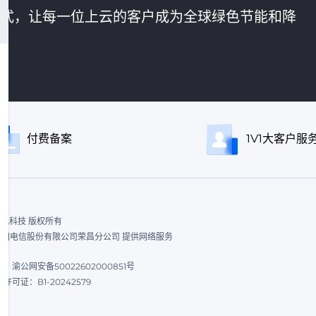
的方式，让每一位上云的客户成为全球绿色节能和降
付费备案
1V1大客户服
ed. 飞讯科技 版权所有
|中国电信股份有限公司荣昌分公司 提供网络服务
渝公网安备50022602000851号
可证：B1-20242579