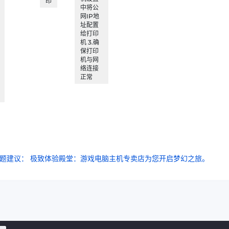
印
中将公
网IP地
址配置
给打印
机 3.确
保打印
机与网
络连接
正常
标题建议： 极致体验殿堂：游戏电脑主机专卖店为您开启梦幻之旅。