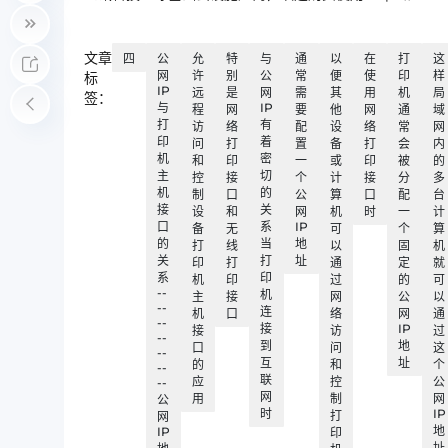
文章
四
公
允
特
与
通
以
在
打
这
网
许
别
公
常
便
使
印
样
标
IP
远
是
网
需
其
用
机
局
签：
与
IP
程
网
要
他
网
通
域
打
有
访
络
配
设
络
常
网
印
着
问
打
置
备
打
会
内
机
密
和
印
一
或
印
被
的
主
切
控
接
个
计
接
分
多
机
的
制
口
公
算
口
配
台
接
关
设
和
网
机
时
一
计
口
系
IP
备
无
可
个
算
的
当
地
打
线
以
固
机
关
打
址
印
打
通
定
就
系
印
机
印
过
的
可
--
机
主
接
网
公
以
--
连
机
口
络
网
通
--
接
IP
接
访
过
--
到
地
口
问
这
--
互
址
的
和
个
--
联
应
控
公
--
网
用
制
网
公
时
IP
打
网
地
IP
印
址