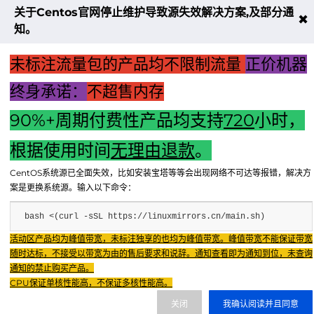
关于Centos官网停止维护导致源失效解决方案,及部分通
不大创造互联致力于以最 “绿色节能” 
✖
知。
低碳排放的贡献者
未标注流量包的产品均不限制流量
正价机器
了解更多
终身承诺：
不超售内存
90%+周期付费性产品均支持
720
小时，
享无忧退款服务
根据使用时间
无理由退款
。
CentOS系统源已全面失效，比如安装宝塔等等会出现网络不可达等报错，解决方
案是更换系统源。输入以下命令：
bash <(curl -sSL https://linuxmirrors.cn/main.sh)
Copyright © 2024 - 2025 FX BD Cloud. All Rights Reserv
Fenxun Tech旗下云平台，相关服务主体：重庆飞讯科技有限公司
活动区产品均为峰值带宽，未标注独享的也均为峰值带宽。峰值带宽不能保证带宽
随时达标，不接受以带宽为由的售后要求和说辞。通知查看即为通知到位，未查询
重庆飞讯科技有限公司
友链：IDC公司
友链：TWTchat智能客服
通知的禁止购买产品。
渝ICP证2024034038号
重庆飞讯科技有限公司
|
增值电信业务经营许
CPU保证单核性能高，不保证多核性能高。
关闭
我确认阅读并且同意