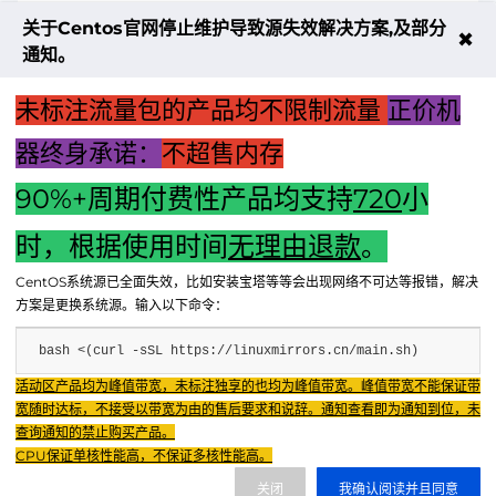
关于Centos官网停止维护导致源失效解决方案,及部分
✖
通知。
未标注流量包的产品均不限制流量
正价机
器终身承诺：
不超售内存
90%+周期付费性产品均支持
720
小
上一篇：【游戏玩家的最佳选择：游戏主机硬盘内存条大小解
析】
时，根据使用时间
无理由退款
。
下一篇：电脑主机连接电视机：完全可行，打造家庭娱乐新体
CentOS系统源已全面失效，比如安装宝塔等等会出现网络不可达等报错，解决
验！
方案是更换系统源。输入以下命令：
bash <(curl -sSL https://linuxmirrors.cn/main.sh)
Fenxun Tech 飞讯科技旗下云平台，相关服务主体：
活动区产品均为峰值带宽，未标注独享的也均为峰值带宽。峰值带宽不能保证带
重庆飞讯科技有限公司|中国电信股份有限公司荣昌分公司 提供网络服务
|
宽随时达标，不接受以带宽为由的售后要求和说辞。通知查看即为通知到位，未
重庆飞讯科技有限公司|酷盾 提供CDN服务
查询通知的禁止购买产品。
渝ICP备2024034038号-1
CPU保证单核性能高，不保证多核性能高。
渝公网安备50022602000851号
关闭
我确认阅读并且同意
重庆飞讯科技有限公司
渝ICP证2024034038号 |