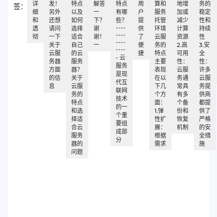
详
发！
特点
解答
特点
用
算和
地增
务的
签：
细
另外
以及
一
有哪
户
服务
加或
稳定
和
还想
如何
下？
些？
提
托管
减少
性和
----
透
请问
选择
谢
供
环境
计算
持续
----
彻
一下
适合
谢！
了
云服
资源
性
----
关于
自己
一
便
务的
2.高
3.安
----
云服
的云
捷
特点
可用
全
- 云
务器
服务
主要
性：
性：
服务
方面
器？
表现
云服
许多
是现
的信
关于
在以
务通
云服
代互
息
云服
下几
常具
务提
联网
务的
个方
有多
供商
技术
特点
面：
个备
都提
的一
和选
1.弹
份和
供了
个重
择适
性扩
恢复
严格
要组
合云
展：
机制
的安
成部
服务
根据
全措
分
器的
需求
施
问题