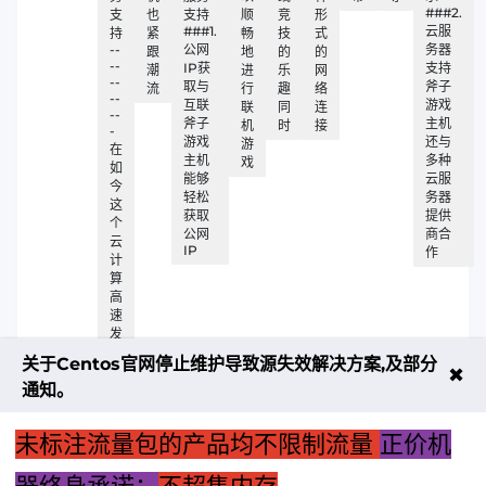
###2.
支
也
支持
顺
竞
形
###1.
云服
持
紧
畅
技
式
--
公网
务器
跟
地
的
的
--
IP获
支持
潮
进
乐
网
--
取与
斧子
流
行
趣
络
--
互联
游戏
联
同
连
--
斧子
主机
机
时
接
-
游戏
还与
游
在
主机
多种
戏
如
能够
云服
今
轻松
务器
这
获取
提供
个
公网
商合
云
IP
作
计
算
高
速
发
展
关于Centos官网停止维护导致源失效解决方案,及部分
的
✖
通知。
时
代
未标注流量包的产品均不限制流量
正价机