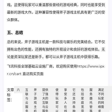
戏。这使得玩家可以重温那些曾经的游戏经典，同时也能享受到
最新的游戏大作。这种兼容性使得斧子游戏主机具有更广泛的受
众群体。
五、总结
总的来说，斧子游戏主机是一款科技与娱乐的完美结合。它不仅
拥有出色的性能，还拥有独特的外观设计和良好的游戏体验。无
论是资深玩家还是新手，都可以从斧子游戏主机中获得乐趣。
飞讯科技全球基础云设施厂商，欢迎购买使用https://www.ipx
r.cn/cart 直达购买页面
文章
六
互
斧
提供
使
享
它
包
服
满足
联
子
了强
得
受
还
括
务
不同
标
与
游
大的
玩
多
支
家
器
玩家
签：
云
戏
互联
家
人
持
庭
托
的网
服
主
与云
可
在
各
宽
管
络需
务
机
服务
以
线
种
带
等
求